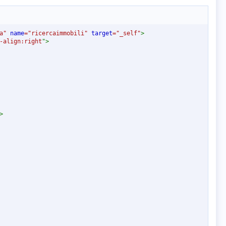
a
"
name
=
"
ricercaimmobili
"
target
=
"
_self
"
>
-align
:
right
"
>
>