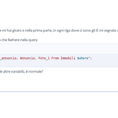
mi hai girato e nella prima parte, in ogni riga dove ci sono gli if, mi segnala 
o che $where nella query
_annuncio, Annuncio, Foto_1 From Immobili 
$where
"
;
e altre variabili), è normale?