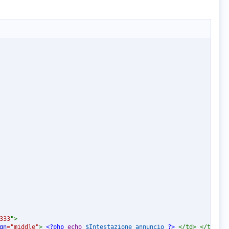
333
"
>
gn
=
"
middle
"
>
<?php
echo
$Intestazione_annuncio
?>
</
td
>
</
tr
>