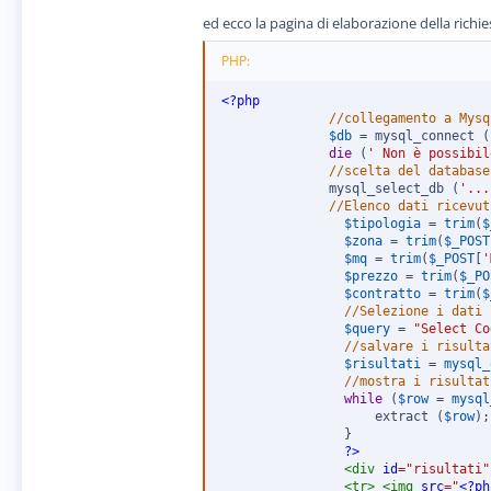
ed ecco la pagina di elaborazione della richie
PHP:
<?php
//collegamento a Mysq
$db
=
 mysql_connect 
(
die
(
' Non è possibil
//scelta del database
			  mysql_select_db 
(
'...
$tipologia
=
trim
(
$
$zona
=
trim
(
$_POST
$mq
=
trim
(
$_POST
[
'
$prezzo
=
trim
(
$_PO
$contratto
=
trim
(
$
//Selezione i dati
$query
=
"Select Co
//salvare i risulta
$risultati
=
mysql_
//mostra i risultat
while
(
$row
=
mysql
					extract 
(
$row
)
;
}
?>
<
div
id
=
"
risultati
"
<
tr
>
<
img
src
=
"
<?ph