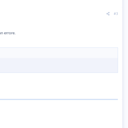
#3
un errore.