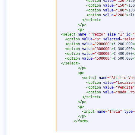
<
option
value
=
"
120
"
>
120
<
option
value
=
"
150
"
>
150
<
option
value
=
"
180
"
>
180
<
option
value
=
"
200
"
>
olt
</
select
>
</
p
>
<
p
>
<
select
name
=
"
Prezzo
"
size
=
"
1
"
id
=
"
<
option
value
=
"
%
"
selected
=
"
selec
<
option
value
=
"
200000
"
>
€ 200.000
<
<
option
value
=
"
300000
"
>
€ 300.000
<
<
option
value
=
"
400000
"
>
€ 400.000
<
<
option
value
=
"
500000
"
>
€ 500.000
<
</
select
>
</
p
>
<
p
>
<
select
name
=
"
Affitto-Ven
<
option
value
=
"
Locazion
<
option
value
=
"
Vendita
"
<
option
value
=
"
Nuda Pro
</
select
>
</
p
>
<
p
>
<
input
name
=
"
Invia
"
type
=
</
p
>
</
form
>