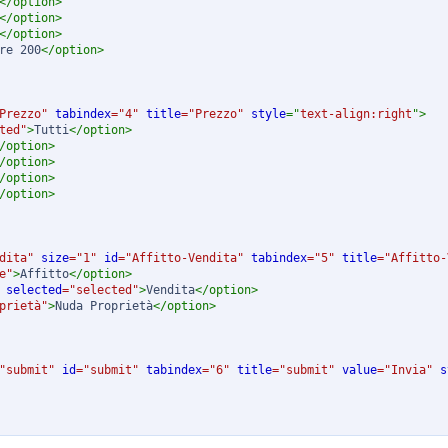
</
option
>
</
option
>
</
option
>
re 200
</
option
>
Prezzo
"
tabindex
=
"
4
"
title
=
"
Prezzo
"
style
="
text-align
:
right
"
>
ted
"
>
Tutti
</
option
>
/
option
>
/
option
>
/
option
>
/
option
>
dita
"
size
=
"
1
"
id
=
"
Affitto-Vendita
"
tabindex
=
"
5
"
title
=
"
Affitto-
e
"
>
Affitto
</
option
>
selected
=
"
selected
"
>
Vendita
</
option
>
prietà
"
>
Nuda Proprietà
</
option
>
"
submit
"
id
=
"
submit
"
tabindex
=
"
6
"
title
=
"
submit
"
value
=
"
Invia
"
s