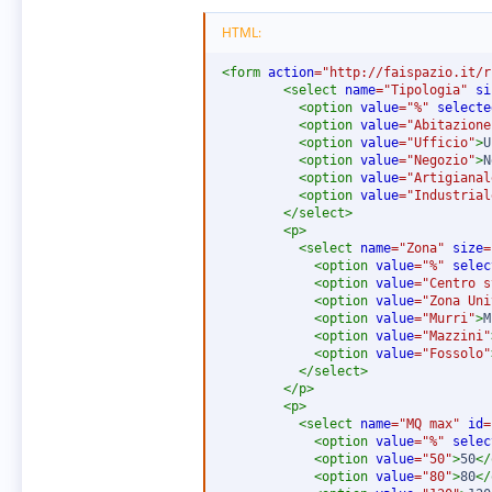
HTML:
<
form
action
=
"
http://faispazio.it/r
<
select
name
=
"
Tipologia
"
si
<
option
value
=
"
%
"
selecte
<
option
value
=
"
Abitazione
<
option
value
=
"
Ufficio
"
>
U
<
option
value
=
"
Negozio
"
>
N
<
option
value
=
"
Artigianal
<
option
value
=
"
Industrial
</
select
>
<
p
>
<
select
name
=
"
Zona
"
size
=
<
option
value
=
"
%
"
selec
<
option
value
=
"
Centro s
<
option
value
=
"
Zona Uni
<
option
value
=
"
Murri
"
>
M
<
option
value
=
"
Mazzini
"
<
option
value
=
"
Fossolo
"
</
select
>
</
p
>
<
p
>
<
select
name
=
"
MQ max
"
id
=
<
option
value
=
"
%
"
selec
<
option
value
=
"
50
"
>
50
</
<
option
value
=
"
80
"
>
80
</