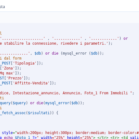
sta
l
'...................'
,
'............'
,
'............'
)
or
e stabilire la connessione, rivedere i parametri.'
)
;
.............'
,
$db
)
or
die
(
mysql_error 
(
$db
)
)
;
//Elenco dati ricevuti dal form	
_POST
[
'Tipologia'
]
)
;
[
'Zona'
]
)
;
Mq max'
]
)
;
ST
[
'Prezzo'
]
)
;
_POST
[
'Affitto-Vendita'
]
)
;
dice, Intestazione_annuncio, Annuncio, Foto_1 From Immobili "
;
ti
query
(
$query
)
or
die
(
mysql_error
(
$db
)
)
;
i
_fetch_assoc
(
$risultati
)
)
{
style
="
width
:
200px
;
height
:
300px
;
border
:
medium
;
border-color
:
#
p
echo
$Foto_1
?>
"
width
=
"
25%
"
height
=
"
25%
"
>
</
tr
>
<
tr
>
<
td
vali