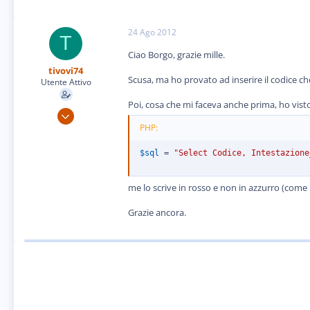
24 Ago 2012
T
Ciao Borgo, grazie mille.
tivovi74
Scusa, ma ho provato ad inserire il codice che 
Utente Attivo
Poi, cosa che mi faceva anche prima, ho vist
31 Gen 2012
58
PHP:
1
$sql
=
"Select Codice, Intestazione
8
me lo scrive in rosso e non in azzurro (come l
Grazie ancora.