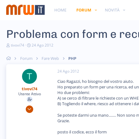
HOME
FORUM
NOVITÀ
Problema con form e rec
C
D
tivovi74
24 Ago 2012
r
a
e
t
Forum
Fare Web
PHP
a
a
t
d
o
i
24 Ago 2012
T
r
i
e
n
Ciao Ragazzi, ho bisogno del vostro aiuto.
D
i
Ho preparato un form per una ricerca, ed una
tivovi74
i
z
Ho due problemi:
Utente Attivo
s
i
A) se cerco di filtrare le richieste con un WH
c
o
B) Togliendo il where, riesco ad ottenere i d
u
31 Gen 2012
s
58
s
Se poteste darmi una mano........ Non sono 
i
Grazie.
1
o
n
8
posto il codice, ecco il form
e