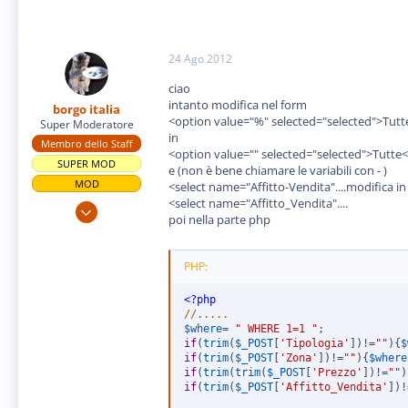
24 Ago 2012
ciao
intanto modifica nel form
borgo italia
<option value="%" selected="selected">Tut
Super Moderatore
in
Membro dello Staff
<option value="" selected="selected">Tutte
SUPER MOD
e (non è bene chiamare le variabili con - )
MOD
<select name="Affitto-Vendita"....modifica in
<select name="Affitto_Vendita"....
4 Feb 2008
poi nella parte php
16.044
150
PHP:
63
PR
<?php
//.....
www.borgo-italia.it
$where
=
" WHERE 1=1 "
;
if
(
trim
(
$_POST
[
'Tipologia'
]
)
!=
""
)
{
$
if
(
trim
(
$_POST
[
'Zona'
]
)
!=
""
)
{
$where
if
(
trim
(
trim
(
$_POST
[
'Prezzo'
]
)
!=
""
)
if
(
trim
(
$_POST
[
'Affitto_Vendita'
]
)
!