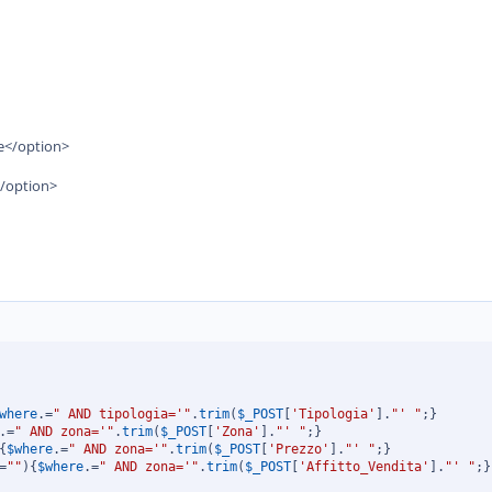
te</option>
</option>
where
.
=
" AND tipologia='"
.
trim
(
$_POST
[
'Tipologia'
]
.
"' "
;
}
.
=
" AND zona='"
.
trim
(
$_POST
[
'Zona'
]
.
"' "
;
}
{
$where
.
=
" AND zona='"
.
trim
(
$_POST
[
'Prezzo'
]
.
"' "
;
}
=
""
)
{
$where
.
=
" AND zona='"
.
trim
(
$_POST
[
'Affitto_Vendita'
]
.
"' "
;
}