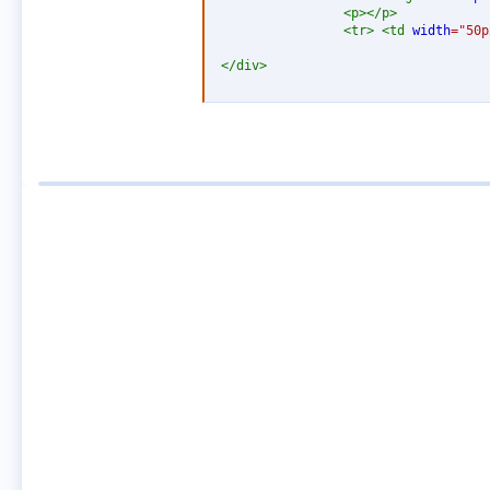
<
p
>
</
p
>
<
tr
>
<
td
width
=
"
50p
</
div
>