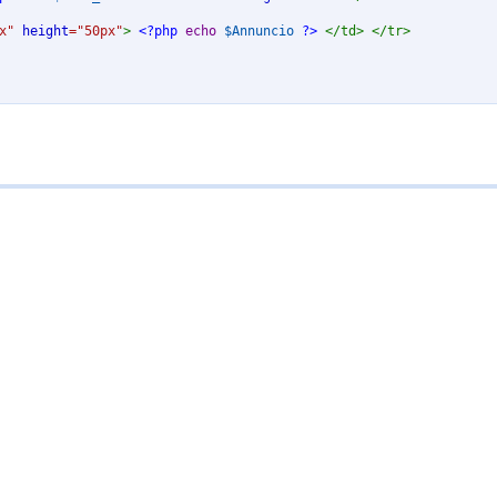
x
"
height
=
"
50px
"
>
<?php
echo
$Annuncio
?>
</
td
>
</
tr
>