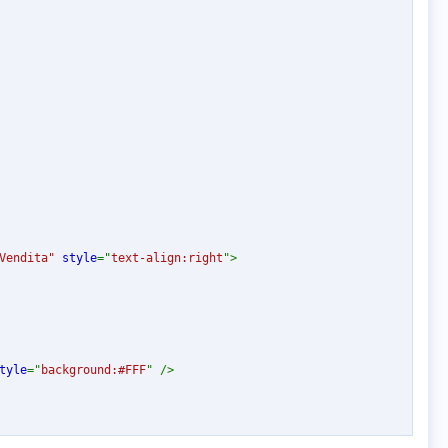
Vendita
"
style
="
text-align
:
right
"
>
tyle
="
background
:
#FFF
"
/>