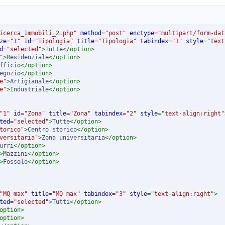
icerca_immobili_2.php
"
method
=
"
post
"
enctype
=
"
multipart/form-dat
ze
=
"
1
"
id
=
"
Tipologia
"
title
=
"
Tipologia
"
tabindex
=
"
1
"
style
="
text
d
=
"
selected
"
>
Tutte
</
option
>
"
>
Residenziale
</
option
>
fficio
</
option
>
egozio
</
option
>
e
"
>
Artigianale
</
option
>
e
"
>
Industriale
</
option
>
"
1
"
id
=
"
Zona
"
title
=
"
Zona
"
tabindex
=
"
2
"
style
="
text-align
:
right
"
ted
=
"
selected
"
>
Tutte
</
option
>
torico
"
>
Centro storico
</
option
>
versitaria
"
>
Zona universitaria
</
option
>
urri
</
option
>
>
Mazzini
</
option
>
>
Fossolo
</
option
>
"
MQ max
"
title
=
"
MQ max
"
tabindex
=
"
3
"
style
="
text-align
:
right
"
>
ted
=
"
selected
"
>
Tutti
</
option
>
option
>
option
>