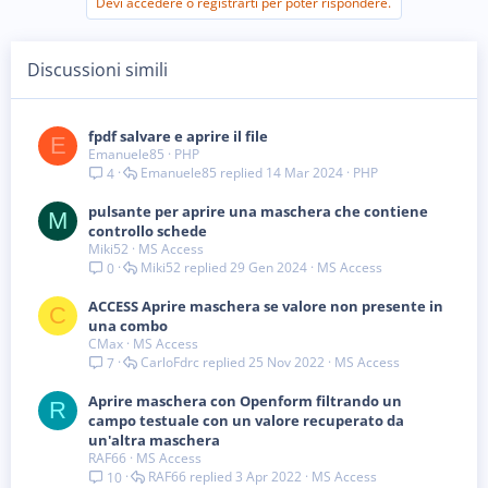
Devi accedere o registrarti per poter rispondere.
Discussioni simili
fpdf salvare e aprire il file
E
Emanuele85
PHP
Emanuele85
14 Mar 2024
PHP
4
pulsante per aprire una maschera che contiene
M
controllo schede
Miki52
MS Access
Miki52
29 Gen 2024
MS Access
0
ACCESS Aprire maschera se valore non presente in
C
una combo
CMax
MS Access
CarloFdrc
25 Nov 2022
MS Access
7
Aprire maschera con Openform filtrando un
R
campo testuale con un valore recuperato da
un'altra maschera
RAF66
MS Access
RAF66
3 Apr 2022
MS Access
10