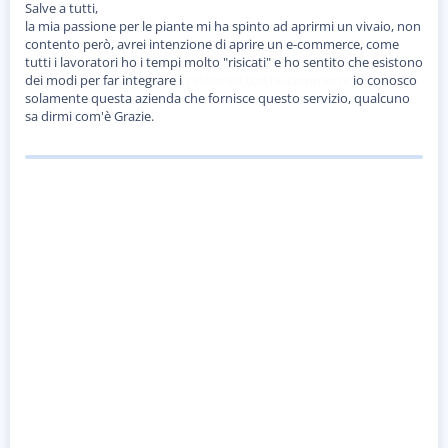
s
Salve a tutti,
s
la mia passione per le piante mi ha spinto ad aprirmi un vivaio, non
i
contento però, avrei intenzione di aprire un e-commerce, come
o
tutti i lavoratori ho i tempi molto "risicati" e ho sentito che esistono
n
dei modi per far integrare i
gestionali con l'e-commerce
io conosco
e
solamente questa azienda che fornisce questo servizio, qualcuno
sa dirmi com'è Grazie.