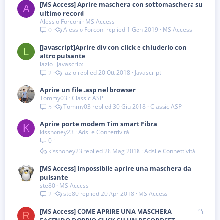
[MS Access] Aprire maschera con sottomaschera su
A
ultimo record
Alessio Forconi
MS Access
Alessio Forconi
1 Gen 2019
MS Access
0
[Javascript]Aprire div con click e chiuderlo con
L
altro pulsante
lazlo
Javascript
lazlo
20 Ott 2018
Javascript
2
Aprire un file .asp nel browser
Tommy03
Classic ASP
Tommy03
30 Giu 2018
Classic ASP
5
Aprire porte modem Tim smart Fibra
K
kisshoney23
Adsl e Connettività
0
kisshoney23
28 Mag 2018
Adsl e Connettività
[MS Access] Impossibile aprire una maschera da
pulsante
ste80
MS Access
ste80
20 Apr 2018
MS Access
2
B
[MS Access] COME APRIRE UNA MASCHERA
R
l