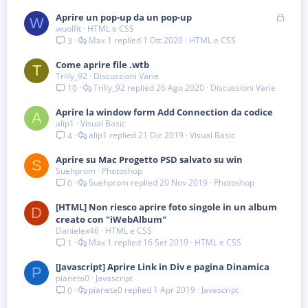
B
Aprire un pop-up da un pop-up
W
wuolfit
HTML e CSS
l
Max 1
1 Ott 2020
HTML e CSS
3
o
c
Come aprire file .wtb
c
T
Trilly_92
Discussioni Varie
a
Trilly_92
26 Ago 2020
Discussioni Varie
10
t
a
Aprire la window form Add Connection da codice
A
alip1
Visual Basic
alip1
21 Dic 2019
Visual Basic
4
Aprire su Mac Progetto PSD salvato su win
S
Suehprom
Photoshop
Suehprom
20 Nov 2019
Photoshop
0
[HTML] Non riesco aprire foto singole in un album
D
creato con "iWebAlbum"
Danielex46
HTML e CSS
Max 1
16 Set 2019
HTML e CSS
1
[Javascript] Aprire Link in Div e pagina Dinamica
P
pianeta0
Javascript
pianeta0
1 Apr 2019
Javascript
0