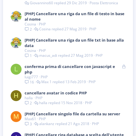
Giovannino60
29 Dic 2019
Posta Elettronica
[PHP] Cancellare una riga da un file di testo in base
al nome
Cosina
PHP
Cosina
27 Mag 2019
PHP
2
[PHP] Cancellare una riga da un file txt in base alla
data
Cosina
PHP
macus_adi
27 Mag 2019
PHP
1
B
conferma prima di cancellare con javascript e
L
l
php
luigi777
PHP
o
Max 1
13 Feb 2019
PHP
16
c
c
cancellare avatar in codice PHP
a
H
halla
PHP
t
halla
15 Nov 2018
PHP
2
a
[PHP] Cancellare singolo file da cartella su server
M
Max61
PHP
alankanz
21 Ago 2018
PHP
3
[PHP] Cancellare riga database a scelta dell'utente