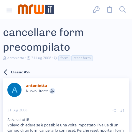
cancellare form
precompilato
C
D
T
antonietta
31 Lug 2008
form
reset form
r
a
a
e
t
g
a
a
Classic ASP
t
d
o
i
antonietta
r
i
A
e
n
Nuovo Utente
D
i
i
z
s
i
c
o
31 Lug 2008
#1
u
s
Salve a tutti!
s
Volevo chiedere se è possibile una volta impostato il value di un
i
campo di un form cancellarlo con reset. Perchè reset riporta il form