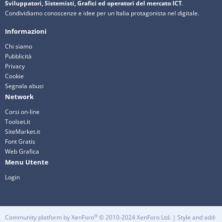
Sviluppatori, Sistemisti, Grafici ed operatori del mercato ICT
.
Condividiamo conoscenze e idee per un Italia protagonista nel digitale.
Informazioni
Chi siamo
Pubblicità
Privacy
Cookie
Segnala abusi
Network
Corsi on-line
Toolset.it
SiteMarket.it
Font Gratis
Web Grafica
Menu Utente
Login
®
Community platform by XenForo
© 2010-2024 XenForo Ltd.
|
Style and add-