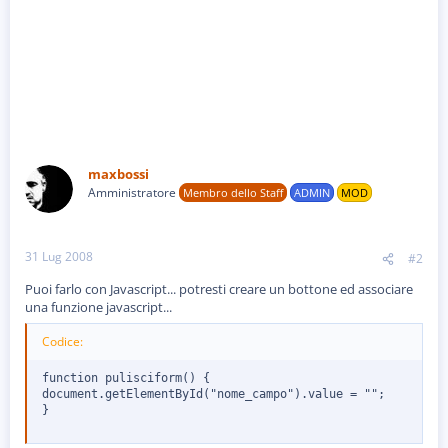
maxbossi
Amministratore
Membro dello Staff
ADMIN
MOD
31 Lug 2008
#2
Puoi farlo con Javascript... potresti creare un bottone ed associare
una funzione javascript...
Codice:
function pulisciform() {

document.getElementById("nome_campo").value = "";

}