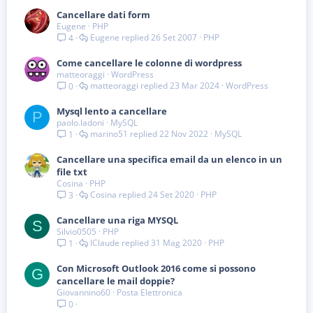
Cancellare dati form
Eugene
PHP
Eugene
26 Set 2007
PHP
4
Come cancellare le colonne di wordpress
matteoraggi
WordPress
matteoraggi
23 Mar 2024
WordPress
0
Mysql lento a cancellare
P
paolo.ladoni
MySQL
marino51
22 Nov 2022
MySQL
1
Cancellare una specifica email da un elenco in un
file txt
Cosina
PHP
Cosina
24 Set 2020
PHP
3
Cancellare una riga MYSQL
S
Silvio0505
PHP
IClaude
31 Mag 2020
PHP
1
Con Microsoft Outlook 2016 come si possono
G
cancellare le mail doppie?
Giovannino60
Posta Elettronica
0