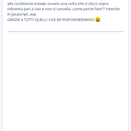
o
alla condizione iniziale, ovvero una volta che ci clicco sopra
n
ridiventa pari a ciao e non si cancella...come potrei fare?? Intendo
e
in javascript, asp.
GRAZIE A TUTTI QUELLI CHE MI RISPONDERANNO