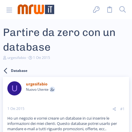
Partire da zero con un
database
C
D
urgesifabio
1 Ott 2015
r
a
e
t
Database
a
a
t
d
o
i
urgesifabio
r
i
U
Nuovo Utente
e
n
D
i
i
z
s
i
1 Ott 2015
#1
c
o
u
Ho un negozio e vorrei creare un database in cui inserire le
s
informazioni dei miei clienti. Questo database potrei usarlo per
s
i
mandare e-mail a tutti riguardo promozioni, offerte, ecc..