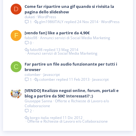
Come far ripartire una gif quando si rivisita la
D
pagina dello slideshow
dukati
WordPress
glm1986ITALY
24 Nov 2014
WordPress
1
[vendo fan] like a partire da 4,90€
F
fabio98
Annunci servizi di Social Media Marketing
0
fabio98
13 Mag 2014
Annunci servizi di Social Media Marketing
Far partire un file audio funzionante per tutti i
C
browser
colomber
Javascript
colomber
11 Feb 2013
Javascript
1
[VENDO] Realizzo negozi online, forum, portali e
blog a partire da 50€! Interessati? ;)
Giuseppe Sanna
Offerte e Richieste di Lavoro e/o
Collaborazione
2
borgo italia
11 Dic 2012
Offerte e Richieste di Lavoro e/o Collaborazione