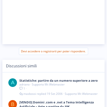
Devi accedere o registrarti per poter rispondere.
Discussioni simili
Statistiche: partire da un numero superiore a zero
A
adriano
Supporto Mr.Webmaster
1
maxbossi
19 Set 2006
Supporto Mr.Webmaster
[VENDO] Domini .com e .net a Tema Intelligenza
B
Artificiale – Aste a partire da 10€