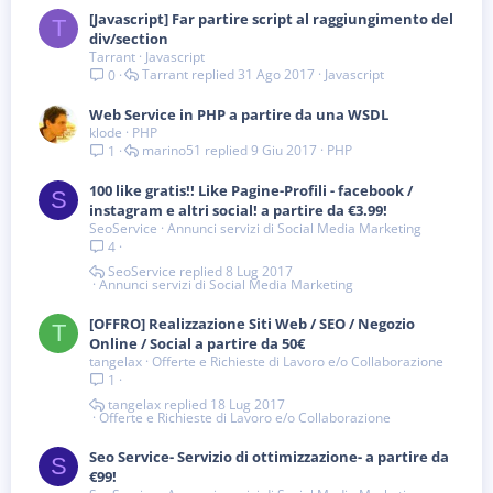
[Javascript] Far partire script al raggiungimento del
T
div/section
Tarrant
Javascript
Tarrant
31 Ago 2017
Javascript
0
Web Service in PHP a partire da una WSDL
klode
PHP
marino51
9 Giu 2017
PHP
1
100 like gratis!! Like Pagine-Profili - facebook /
S
instagram e altri social! a partire da €3.99!
SeoService
Annunci servizi di Social Media Marketing
4
SeoService
8 Lug 2017
Annunci servizi di Social Media Marketing
[OFFRO] Realizzazione Siti Web / SEO / Negozio
T
Online / Social a partire da 50€
tangelax
Offerte e Richieste di Lavoro e/o Collaborazione
1
tangelax
18 Lug 2017
Offerte e Richieste di Lavoro e/o Collaborazione
Seo Service- Servizio di ottimizzazione- a partire da
S
€99!