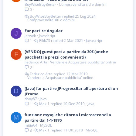
BuyWiseBuyBetter
Compravendita siti e domini
0
BuyWiseBuyBetter
25 Lug 2024
Compravendita siti e domini
Far partire Angular
J
jerweb
Javascript
Rikk73
2 Mar 2021
Javascript
1
[VENDO] guest post a partire da 30€ (anche
F
pacchetti a prezzi convenienti)
Federico Arta
Vendere e Acquistare pubblicita' online
0
Federico Arta
12 Mar 2019
Vendere e Acquistare pubblicita' online
[Java] far partire JProgressBar all'apertura di un
D
JFrame
dany87
Java
Max 1
10 Gen 2019
Java
1
funzione mysql che ritorna i microsecondi a
M
partire dal 1-1-1970
mitia64
MySQL
Max 1
11 Ott 2018
MySQL
3