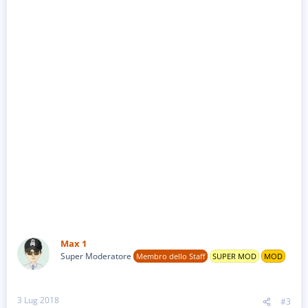
Max 1
Super Moderatore
Membro dello Staff
SUPER MOD
MOD
3 Lug 2018
#3