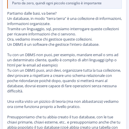
Parto da zero, quindi ogni piccolo consiglio è importante
Partiamo dalle basi, va bene?
Un database, in modo "terra terra" è una collezione di informazioni,
informazioni organizzate.
Tramite un linguaggio, sql, possiamo interrogare queste collezioni
per ricavare informazioni che ci servono.
Ora, vediamo invece chi gestisce queste collezioni.
Un DBMS è un software che gestisce l'intero database.
Tu con un DBMS non puoi, per esempio, mandare email o sms ad
un determinato cliente, quello è compito di altri linguaggi (php o
html per le email ad esempio)
Tu con un DBMS puoi, anzi devi, organizzare tutta la tua collezione,
devi provare a rispettare a creare uno schema relazionale con
poche ridondanze poiché dopo, quando si metterà mani al
database, dovrai essere capace di fare operazioni senza nessuna
difficoltà.
Una volta visto un pizzico di teoria (ma non abbastanza) vediamo
ora come funziona proprio a livello pratico.
Presupponiamo che tu abbia creato il tuo database, con le tue
chiavi primarie, chiavi esterne, etc.. e presupponiamo anche che tu
abbia popolato il tuo database (cioè abbia creato una tabella con