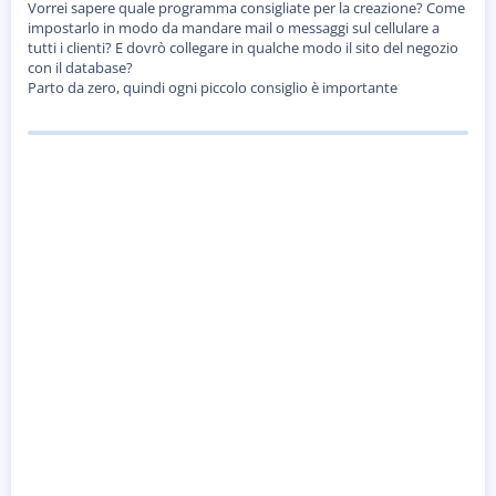
o
Vorrei sapere quale programma consigliate per la creazione? Come
n
impostarlo in modo da mandare mail o messaggi sul cellulare a
e
tutti i clienti? E dovrò collegare in qualche modo il sito del negozio
con il database?
Parto da zero, quindi ogni piccolo consiglio è importante