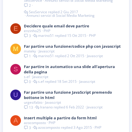
SeoService
Annunci servizi di Social Media Marketing
2
SeoService
2 Giu 2017
Annunci servizi di Social Media Marketing
Decidere quale email deve partire
E
enzinho25
PHP
marino51
15 Ott 2015
PHP
3
Far partire una funzione/codice php con javascript
M
mateky
Javascript
marino51
2 Ott 2015
Javascript
1
Far partire in automatico una slide all'apertura
S
della pagina
s.ef
Javascript
s.ef
18 Set 2015
Javascript
0
Far partire una funzione JavaScript premendo
U
bottone in html
urgesifabio
Javascript
Iranano
6 Feb 2022
Javascript
13
Insert multiple a partire da form html
A
azocomposto
PHP
azocomposto
3 Ago 2015
PHP
3