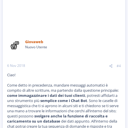
Giovaweb
Nuovo Utente
6 Nov 2018
#4
Ciao!
Come detto in precedenza, mandare messaggi automatici è
compito di altre scritture, ma partendo dalla questione principale
:
come immagazzinare i dati dei tuoi clienti
, potresti affidarti a
uno strumento più
semplice come i Chat Bot
. Sono le caselle di
messaggistica che ti si aprono in alcuni siti e ti chiedono se ti serve
una mano a trovare le informazioni che cerchi all’interno del sito;
questi possono
svolgere anche la funzione di raccolta e
caricamento su un database
dei dati appunto. All’interno della
chat potrai creare la tua sequenza di domande e risposte e tra