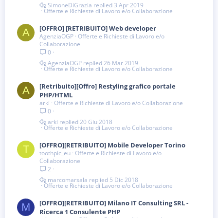
SimoneDiGrazia
3 Apr 2019
Offerte e Richieste di Lavoro e/o Collaborazione
[OFFRO] [RETRIBUITO] Web developer
A
AgenziaOGP
Offerte e Richieste di Lavoro e/o
Collaborazione
0
AgenziaOGP
26 Mar 2019
Offerte e Richieste di Lavoro e/o Collaborazione
[Retribuito][Offro] Restyling grafico portale
A
PHP/HTML
arki
Offerte e Richieste di Lavoro e/o Collaborazione
0
arki
20 Giu 2018
Offerte e Richieste di Lavoro e/o Collaborazione
[OFFRO][RETRIBUITO] Mobile Developer Torino
T
toothpic_eu
Offerte e Richieste di Lavoro e/o
Collaborazione
2
marcomarsala
5 Dic 2018
Offerte e Richieste di Lavoro e/o Collaborazione
[OFFRO][RETRIBUITO] Milano IT Consulting SRL -
M
Ricerca 1 Consulente PHP