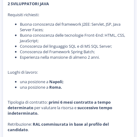
o
2 SVILUPPATORI JAVA
n
e
Requisiti richiesti:
Buona conoscenza del framework J2EE: Servlet, JSP, Java
Server Faces;
Buona conoscenza delle tecnologie Front-End: HTML, CSS,
JavaScript;
Conoscenza del linguaggio SQL e di MS SQL Server;
Conoscenza del Framework Spring Batch;
Esperienza nella mansione di almeno 2 anni.
Luoghi di lavoro:
una posizione a
Napoli;
una posizione a
Roma.
Tipologia di contratto:
primi 6 mesi contratto a tempo
determinato
per valutare la risorsa e
successivo tempo
indeterminato.
Retribuzione:
RAL commisurata in base al profilo del
candidato
.