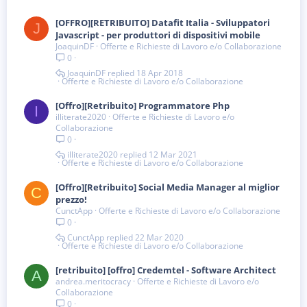
[OFFRO][RETRIBUITO] Datafit Italia - Sviluppatori
J
Javascript - per produttori di dispositivi mobile
JoaquinDF
Offerte e Richieste di Lavoro e/o Collaborazione
0
JoaquinDF
18 Apr 2018
Offerte e Richieste di Lavoro e/o Collaborazione
[Offro][Retribuito] Programmatore Php
I
illiterate2020
Offerte e Richieste di Lavoro e/o
Collaborazione
0
illiterate2020
12 Mar 2021
Offerte e Richieste di Lavoro e/o Collaborazione
[Offro][Retribuito] Social Media Manager al miglior
C
prezzo!
CunctApp
Offerte e Richieste di Lavoro e/o Collaborazione
0
CunctApp
22 Mar 2020
Offerte e Richieste di Lavoro e/o Collaborazione
[retribuito] [offro] Credemtel - Software Architect
A
andrea.meritocracy
Offerte e Richieste di Lavoro e/o
Collaborazione
0