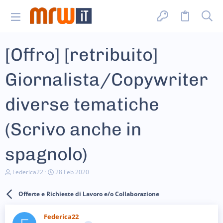
[Offro] [retribuito]
Giornalista/Copywriter
diverse tematiche
(Scrivo anche in
spagnolo)
C
D
Federica22
28 Feb 2020
r
a
e
t
Offerte e Richieste di Lavoro e/o Collaborazione
a
a
t
d
o
i
Federica22
r
i