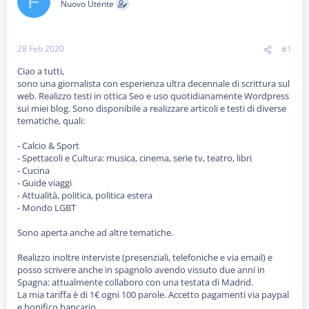
F
Nuovo Utente
e
n
D
i
i
z
s
i
28 Feb 2020
#1
c
o
u
Ciao a tutti,
s
sono una giornalista con esperienza ultra decennale di scrittura sul
s
i
web. Realizzo testi in ottica Seo e uso quotidianamente Wordpress
o
sui miei blog. Sono disponibile a realizzare articoli e testi di diverse
n
tematiche, quali:
e
- Calcio & Sport
- Spettacoli e Cultura: musica, cinema, serie tv, teatro, libri
- Cucina
- Guide viaggi
- Attualità, politica, politica estera
- Mondo LGBT
Sono aperta anche ad altre tematiche.
Realizzo inoltre interviste (presenziali, telefoniche e via email) e
posso scrivere anche in spagnolo avendo vissuto due anni in
Spagna: attualmente collaboro con una testata di Madrid.
La mia tariffa è di 1€ ogni 100 parole. Accetto pagamenti via paypal
e bonifico bancario.