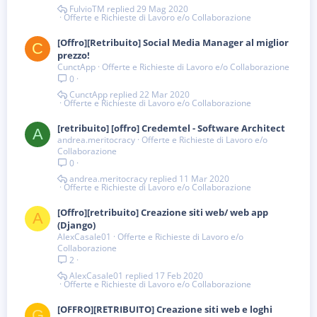
FulvioTM
29 Mag 2020
Offerte e Richieste di Lavoro e/o Collaborazione
[Offro][Retribuito] Social Media Manager al miglior
C
prezzo!
CunctApp
Offerte e Richieste di Lavoro e/o Collaborazione
0
CunctApp
22 Mar 2020
Offerte e Richieste di Lavoro e/o Collaborazione
[retribuito] [offro] Credemtel - Software Architect
A
andrea.meritocracy
Offerte e Richieste di Lavoro e/o
Collaborazione
0
andrea.meritocracy
11 Mar 2020
Offerte e Richieste di Lavoro e/o Collaborazione
[Offro][retribuito] Creazione siti web/ web app
A
(Django)
AlexCasale01
Offerte e Richieste di Lavoro e/o
Collaborazione
2
AlexCasale01
17 Feb 2020
Offerte e Richieste di Lavoro e/o Collaborazione
[OFFRO][RETRIBUITO] Creazione siti web e loghi
G