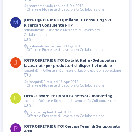
marcomarsala
5 Dic 2018
Offerte e Richieste di Lavoro e/o Collaborazione
[OFFRO][RETRIBUITO] Milano IT Consulting SRL -
M
Ricerca 1 Consulente PHP
milanoitcons
Offerte e Richieste di Lavoro e/o
Collaborazione
0
milanoitcons
2 Mag 2018
Offerte e Richieste di Lavoro e/o Collaborazione
[OFFRO][RETRIBUITO] Datafit Italia - Sviluppatori
J
Javascript - per produttori di dispositivi mobile
JoaquinDF
Offerte e Richieste di Lavoro e/o Collaborazione
0
JoaquinDF
18 Apr 2018
Offerte e Richieste di Lavoro e/o Collaborazione
OFFRO lavoro RETRIBUITO network marketing
L
lucaloe
Offerte e Richieste di Lavoro e/o Collaborazione
0
lucaloe
3 Set 2017
Offerte e Richieste di Lavoro e/o Collaborazione
[OFFRO][RETRIBUITO] Cercasi Team di Sviluppo sito
P
WEB