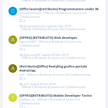
Offerte e Richieste di Lavoro e/o Collaborazione
[Offro lavoro][retribuito] Programmatore under 30
S
SimoneDiGrazia
Offerte e Richieste di Lavoro e/o
Collaborazione
0
SimoneDiGrazia
3 Apr 2019
Offerte e Richieste di Lavoro e/o Collaborazione
[OFFRO] [RETRIBUITO] Web developer
A
AgenziaOGP
Offerte e Richieste di Lavoro e/o
Collaborazione
0
AgenziaOGP
26 Mar 2019
Offerte e Richieste di Lavoro e/o Collaborazione
[Retribuito][Offro] Restyling grafico portale
A
PHP/HTML
arki
Offerte e Richieste di Lavoro e/o Collaborazione
0
arki
20 Giu 2018
Offerte e Richieste di Lavoro e/o Collaborazione
[OFFRO][RETRIBUITO] Mobile Developer Torino
T
toothpic_eu
Offerte e Richieste di Lavoro e/o
Collaborazione
2