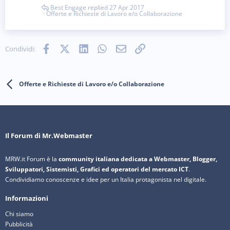
Best Engage
27 Apr 2017
Offerte e Richieste di Lavoro e/o Collaborazione
Facebook
X (Twitter)
LinkedIn
WhatsApp
e-mail
Link
Condividi:
Offerte e Richieste di Lavoro e/o Collaborazione
Il Forum di Mr.Webmaster
MRW.it Forum è la
community italiana dedicata a Webmaster, Blogger,
Sviluppatori, Sistemisti, Grafici ed operatori del mercato ICT
.
Condividiamo conoscenze e idee per un Italia protagonista nel digitale.
Informazioni
Chi siamo
Pubblicità