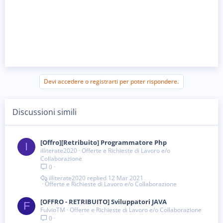
Devi accedere o registrarti per poter rispondere.
Discussioni simili
[Offro][Retribuito] Programmatore Php
I
illiterate2020
Offerte e Richieste di Lavoro e/o
Collaborazione
0
illiterate2020
12 Mar 2021
Offerte e Richieste di Lavoro e/o Collaborazione
[OFFRO - RETRIBUITO] Sviluppatori JAVA
F
FulvioTM
Offerte e Richieste di Lavoro e/o Collaborazione
0