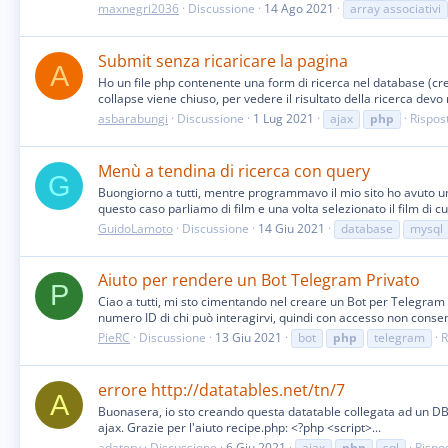
maxnegri2036
Discussione
14 Ago 2021
array associativi
Submit senza ricaricare la pagina
A
Ho un file php contenente una form di ricerca nel database (cre
collapse viene chiuso, per vedere il risultato della ricerca devo r
asbarabungi
Discussione
1 Lug 2021
ajax
php
Rispos
Menù a tendina di ricerca con query
G
Buongiorno a tutti, mentre programmavo il mio sito ho avuto u
questo caso parliamo di film e una volta selezionato il film di cu
GuidoLamoto
Discussione
14 Giu 2021
database
mysql
Aiuto per rendere un Bot Telegram Privato
P
Ciao a tutti, mi sto cimentando nel creare un Bot per Telegram
numero ID di chi può interagirvi, quindi con accesso non consent
PieRC
Discussione
13 Giu 2021
bot
php
telegram
R
errore http://datatables.net/tn/7
A
Buonasera, io sto creando questa datatable collegata ad un DB, 
ajax. Grazie per l'aiuto recipe.php: <?php <script>...
adatory
Discussione
6 Giu 2021
ajax
php
sql
Rispos