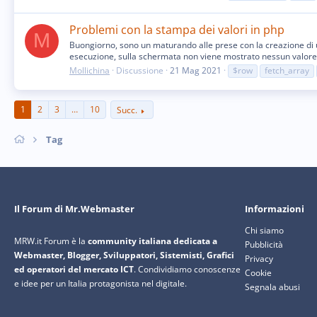
Problemi con la stampa dei valori in php
M
Buongiorno, sono un maturando alle prese con la creazione di 
esecuzione, sulla schermata non viene mostrato nessun valore. I
Mollichina
Discussione
21 Mag 2021
$row
fetch_array
1
2
3
…
10
Succ.
Tag
Il Forum di Mr.Webmaster
Informazioni
Chi siamo
MRW.it Forum è la
community italiana dedicata a
Pubblicità
Webmaster, Blogger, Sviluppatori, Sistemisti, Grafici
Privacy
ed operatori del mercato ICT
. Condividiamo conoscenze
Cookie
e idee per un Italia protagonista nel digitale.
Segnala abusi