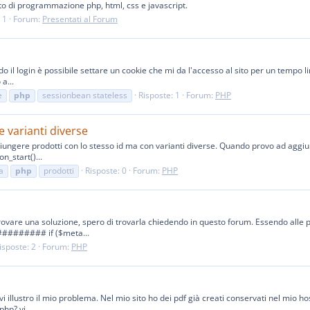
o di programmazione php, html, css e javascript.
 1
Forum:
Presentati al Forum
il login è possibile settare un cookie che mi da l'accesso al sito per un tempo li
a...
e
php
sessionbean stateless
Risposte: 1
Forum:
PHP
e varianti diverse
giungere prodotti con lo stesso id ma con varianti diverse. Quando provo ad aggiun
n_start()...
a
php
prodotti
Risposte: 0
Forum:
PHP
rovare una soluzione, spero di trovarla chiedendo in questo forum. Essendo alle
######### if ($meta...
isposte: 2
Forum:
PHP
vi illustro il mio problema. Nel mio sito ho dei pdf già creati conservati nel mio 
hp? vi...