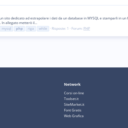
un sito dedicato ad estrapolare i dati da un database in MYSQL e stamparli in u
n allegato metterò il...
mysql
php
riga
while
Risposte: 1
Forum:
PHP
Network
Corsi on-line
Toolset.it
SiteMarket.it
Font Gratis
Web Grafica