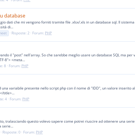
 su database
io dati che mi vengono forniti tramite file .xlsx/.xls in un database sql. Il siste
ità di...
heet
Risposte: 2
Forum:
PHP
lvando il "post" nell'array. So che sarebbe meglio usare un database SQL ma per v
F-8"> <meta...
e: 8
Forum:
PHP
 variabile presente nello script php con il nome di "IDD", un valore inserito all'
title>...
te: 4
Forum:
PHP
, tralasciando questo volevo sapere come potrei riuscire ad ottenere una serie di 
 serie...
Risposte: 0
Forum:
PHP