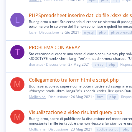
PHPSpreadsheet inserire dati da file .xlsx/.xls
L
Buongiorno a tutti! Sto cercando di creare un sistema di passagg
tutto ma ora le colonne dei file non sono fisse e quindi ho necess
lucie
Discussione
3 Giu 2021
mysql
php
php
spreads
PROBLEMA CON ARRAY
T
Sto cercando di creare una sorta di diario con un array php sa
<!DOCTYPE html> <html lang="en"> <head> <meta charset="UT
thanatos
Discussione
27 Mag 2021
array
php
Rispost
Collegamento tra form html e script php
M
Buonasera, volevo sapere come poter riuscire ad assegnare ad una
<!doctype html> <html lang="it"> <head> <title> Recupero Dati </
Mollichina
Discussione
24 Mag 2021
html
php
Rispos
Visualizzazione a video risultati query php
M
Buongiorno, spero di pubblicare la discussione nel modo corretto
nonostante i mille tentativi, è che non riesco a far stampare una
Mollichina
Discussione
23 Mag 2021
codice script
php