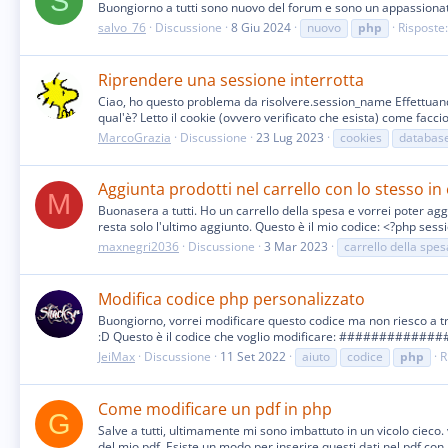
S
Buongiorno a tutti sono nuovo del forum e sono un appassionat
salvo_76
Discussione
8 Giu 2024
nuovo
php
Risposte:
Riprendere una sessione interrotta
Ciao, ho questo problema da risolvere.session_name Effettuando 
qual'è? Letto il cookie (ovvero verificato che esista) come faccio 
MarcoGrazia
Discussione
23 Lug 2023
cookies
databas
Aggiunta prodotti nel carrello con lo stesso in 
M
Buonasera a tutti. Ho un carrello della spesa e vorrei poter ag
resta solo l'ultimo aggiunto. Questo è il mio codice: <?php sessio
maxnegri2036
Discussione
3 Mar 2023
carrello della spes
Modifica codice php personalizzato
Buongiorno, vorrei modificare questo codice ma non riesco a t
:D Questo è il codice che voglio modificare: #############
JeiMax
Discussione
11 Set 2022
aiuto
codice
php
R
Come modificare un pdf in php
G
Salve a tutti, ultimamente mi sono imbattuto in un vicolo cieco. 
del mio pdf. Esiste un modo per inserire questi dati nel pdf con p