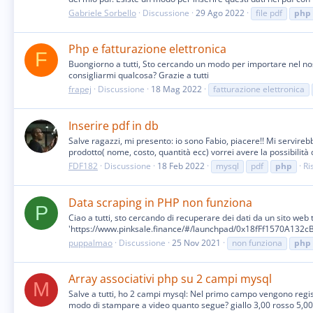
Gabriele Sorbello
Discussione
29 Ago 2022
file pdf
php
Php e fatturazione elettronica
F
Buongiorno a tutti, Sto cercando un modo per importare nel nos
consigliarmi qualcosa? Grazie a tutti
frapej
Discussione
18 Mag 2022
fatturazione elettronica
Inserire pdf in db
Salve ragazzi, mi presento: io sono Fabio, piacere!! Mi servirebb
prodotto( nome, costo, quantità ecc) vorrei avere la possibilità d
FDF182
Discussione
18 Feb 2022
mysql
pdf
php
Ri
Data scraping in PHP non funziona
P
Ciao a tutti, sto cercando di recuperare dei dati da un sito web t
'https://www.pinksale.finance/#/launchpad/0x18fFf1570A132
puppalmao
Discussione
25 Nov 2021
non funziona
php
Array associativi php su 2 campi mysql
M
Salve a tutti, ho 2 campi mysql: Nel primo campo vengono regist
modo di stampare a video quanto segue? giallo 3,00 rosso 5,00