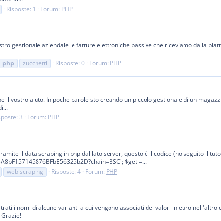
Risposte: 1
Forum:
PHP
tro gestionale aziendale le fatture elettroniche passive che riceviamo dalla pia
php
zucchetti
Risposte: 0
Forum:
PHP
e il vostro aiuto. In poche parole sto creando un piccolo gestionale di un magazzin
i...
sposte: 3
Forum:
PHP
ramite il data scraping in php dal lato server, questo è il codice (ho seguito il tut
cBA8bF157145876BFbE56325b2D?chain=BSC'; $get =...
web scraping
Risposte: 4
Forum:
PHP
rati i nomi di alcune varianti a cui vengono associati dei valori in euro nell'al
 Grazie!