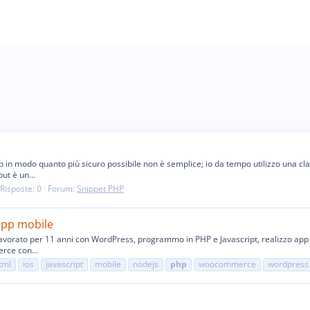
o in modo quanto più sicuro possibile non è semplice; io da tempo utilizzo una cl
ut è un...
Risposte: 0
Forum:
Snippet PHP
app mobile
orato per 11 anni con WordPress, programmo in PHP e Javascript, realizzo app per
erce con...
tml
ios
javascript
mobile
nodejs
php
woocommerce
wordpress