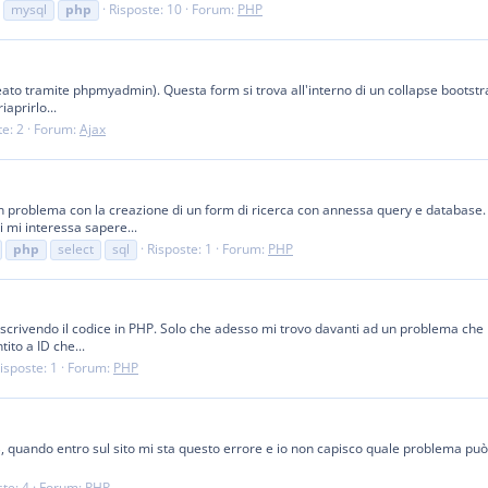
mysql
php
Risposte: 10
Forum:
PHP
ato tramite phpmyadmin). Questa form si trova all'interno di un collapse bootstrap
iaprirlo...
te: 2
Forum:
Ajax
n problema con la creazione di un form di ricerca con annessa query e database.
i mi interessa sapere...
php
select
sql
Risposte: 1
Forum:
PHP
 scrivendo il codice in PHP. Solo che adesso mi trovo davanti ad un problema che 
ito a ID che...
isposte: 1
Forum:
PHP
quando entro sul sito mi sta questo errore e io non capisco quale problema può es
te: 4
Forum:
PHP