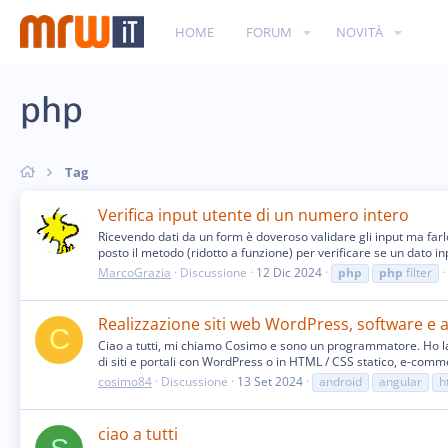
HOME
FORUM
NOVITÀ
php
Tag
Verifica input utente di un numero intero
Ricevendo dati da un form è doveroso validare gli input ma farl
posto il metodo (ridotto a funzione) per verificare se un dato inp
MarcoGrazia
Discussione
12 Dic 2024
php
php
filter
Realizzazione siti web WordPress, software e 
C
Ciao a tutti, mi chiamo Cosimo e sono un programmatore. Ho lav
di siti e portali con WordPress o in HTML / CSS statico, e-comm
cosimo84
Discussione
13 Set 2024
android
angular
h
ciao a tutti