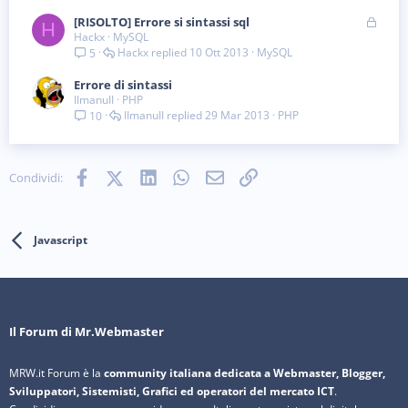
B
[RISOLTO] Errore si sintassi sql
H
Hackx
MySQL
l
Hackx
10 Ott 2013
MySQL
5
o
c
Errore di sintassi
c
IImanuII
PHP
a
IImanuII
29 Mar 2013
PHP
10
t
a
Facebook
X (Twitter)
LinkedIn
WhatsApp
e-mail
Link
Condividi:
Javascript
Il Forum di Mr.Webmaster
MRW.it Forum è la
community italiana dedicata a Webmaster, Blogger,
Sviluppatori, Sistemisti, Grafici ed operatori del mercato ICT
.