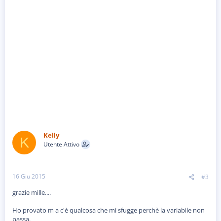
Kelly
K
Utente Attivo
16 Giu 2015
#3
grazie mille....
Ho provato m a c'è qualcosa che mi sfugge perchè la variabile non
passa.