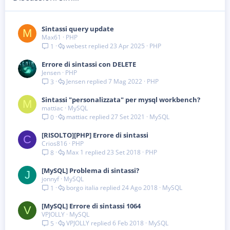
Sintassi query update
M
Max61
PHP
webest
23 Apr 2025
PHP
1
Errore di sintassi con DELETE
Jensen
PHP
Jensen
7 Mag 2022
PHP
3
Sintassi "personalizzata" per mysql workbench?
M
mattiac
MySQL
mattiac
27 Set 2021
MySQL
0
[RISOLTO][PHP] Errore di sintassi
C
Crios816
PHP
Max 1
23 Set 2018
PHP
8
[MySQL] Problema di sintassi?
J
jonnyf
MySQL
borgo italia
24 Ago 2018
MySQL
1
[MySQL] Errore di sintassi 1064
V
VPJOLLY
MySQL
VPJOLLY
6 Feb 2018
MySQL
5