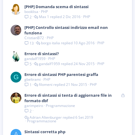
[PHP] Domanda scema di sintassi
booklisa
PHP
Max 1
2 Dic 2016
PHP
2
[PHP] Controllo sintassi indirizzo email non
funziona
CristianB72
PHP
borgo italia
10 Ago 2016
PHP
13
Errore di sintassi?
gandalf1959
PHP
gandalf1959
24 Nov 2015
PHP
5
Errore di sintassi PHP parentesi graffa
G
gbeltrami
PHP
filomeni
21 Nov 2015
PHP
1
B
Errore di sintassi si tenta di aggiornare file in
l
formato dbf
garimpeiro
Programmazione
o
2
c
c
Adrian Altenburger
6 Set 2019
Programmazione
a
t
Sintassi corretta php
a
A