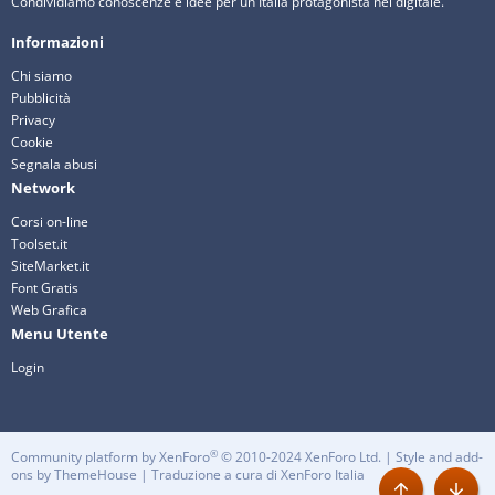
Condividiamo conoscenze e idee per un Italia protagonista nel digitale.
Informazioni
Chi siamo
Pubblicità
Privacy
Cookie
Segnala abusi
Network
Corsi on-line
Toolset.it
SiteMarket.it
Font Gratis
Web Grafica
Menu Utente
Login
®
Community platform by XenForo
© 2010-2024 XenForo Ltd.
|
Style and add-
ons by ThemeHouse
| Traduzione a cura di
XenForo Italia