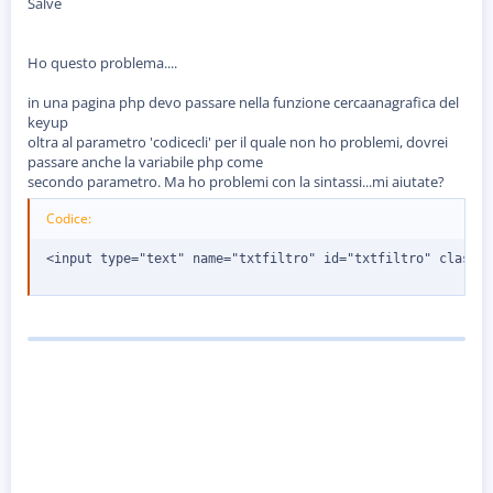
Salve
s
s
i
o
Ho questo problema....
n
e
in una pagina php devo passare nella funzione cercaanagrafica del
keyup
oltra al parametro 'codicecli' per il quale non ho problemi, dovrei
passare anche la variabile php come
secondo parametro. Ma ho problemi con la sintassi...mi aiutate?
Codice:
<input type="text" name="txtfiltro" id="txtfiltro" class="