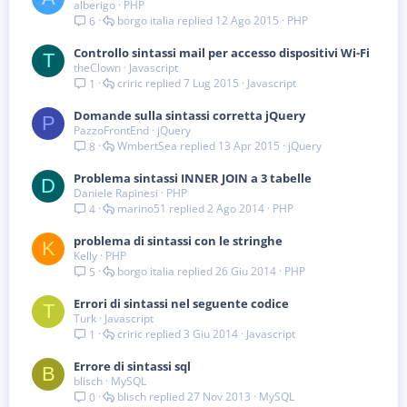
alberigo
PHP
borgo italia
12 Ago 2015
PHP
6
Controllo sintassi mail per accesso dispositivi Wi-Fi
T
theClown
Javascript
criric
7 Lug 2015
Javascript
1
Domande sulla sintassi corretta jQuery
P
PazzoFrontEnd
jQuery
WmbertSea
13 Apr 2015
jQuery
8
Problema sintassi INNER JOIN a 3 tabelle
D
Daniele Rapinesi
PHP
marino51
2 Ago 2014
PHP
4
problema di sintassi con le stringhe
K
Kelly
PHP
borgo italia
26 Giu 2014
PHP
5
Errori di sintassi nel seguente codice
T
Turk
Javascript
criric
3 Giu 2014
Javascript
1
Errore di sintassi sql
B
blisch
MySQL
blisch
27 Nov 2013
MySQL
0