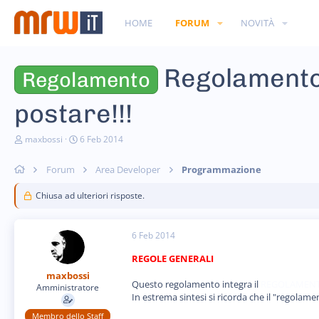
HOME
FORUM
NOVITÀ
Regolamento
Regolamento
postare!!!
C
D
maxbossi
6 Feb 2014
r
a
e
t
Forum
Area Developer
Programmazione
a
a
t
d
o
Chiusa ad ulteriori risposte.
i
r
i
e
n
D
i
6 Feb 2014
i
z
s
i
REGOLE GENERALI
c
o
maxbossi
u
Questo regolamento integra il
REGOLAMENT
s
Amministratore
In estrema sintesi si ricorda che il "regolam
s
i
Membro dello Staff