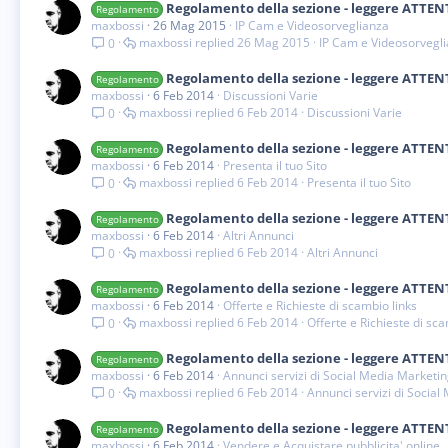
Regolamento della sezione - leggere ATTE
Regolamento
maxbossi
26 Mag 2015
IP Cam e Videosorveglianza
maxbossi
26 Mag 2015
IP Cam e Videosorvegl
0
Regolamento della sezione - leggere ATTE
Regolamento
maxbossi
6 Feb 2014
Discussioni Varie
maxbossi
6 Feb 2014
Discussioni Varie
0
Regolamento della sezione - leggere ATTE
Regolamento
maxbossi
6 Feb 2014
Presenta il tuo Sito
maxbossi
6 Feb 2014
Presenta il tuo Sito
0
Regolamento della sezione - leggere ATTE
Regolamento
maxbossi
6 Feb 2014
Altri Annunci
maxbossi
6 Feb 2014
Altri Annunci
0
Regolamento della sezione - leggere ATTE
Regolamento
maxbossi
6 Feb 2014
Offerte e Richieste di scambio links
maxbossi
6 Feb 2014
Offerte e Richieste di sca
0
Regolamento della sezione - leggere ATTE
Regolamento
maxbossi
6 Feb 2014
Annunci servizi di Social Media Marketi
maxbossi
6 Feb 2014
Annunci servizi di Social
0
Regolamento della sezione - leggere ATTE
Regolamento
maxbossi
6 Feb 2014
Vendere e Acquistare pubblicita' online