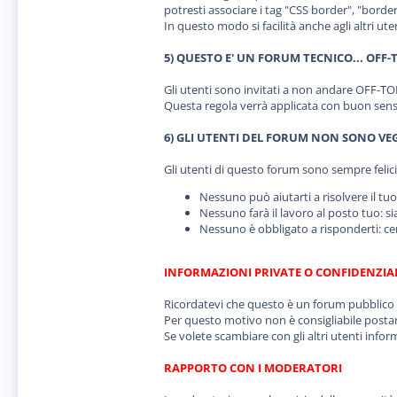
potresti associare i tag "CSS border", "border
In questo modo si facilità anche agli altri ut
5) QUESTO E' UN FORUM TECNICO... OFF
Gli utenti sono invitati a non andare OFF-TOP
Questa regola verrà applicata con buon senso,
6) GLI UTENTI DEL FORUM NON SONO VEG
Gli utenti di questo forum sono sempre felici
Nessuno può aiutarti a risolvere il tuo
Nessuno farà il lavoro al posto tuo: si
Nessuno è obbligato a risponderti: cer
INFORMAZIONI PRIVATE O CONFIDENZIA
Ricordatevi che questo è un forum pubblico e 
Per questo motivo non è consigliabile postare 
Se volete scambiare con gli altri utenti info
RAPPORTO CON I MODERATORI