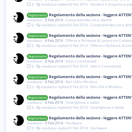
maxbossi
6 Feb 2014
Vendere e Acquistare pubb
0
Regolamento della sezione - leggere ATTE
Regolamento
maxbossi
6 Feb 2014
Compravendita siti e domini
maxbossi
6 Feb 2014
Compravendita siti e dom
0
Regolamento della sezione - leggere ATTE
Regolamento
maxbossi
6 Feb 2014
Offerte e Richieste di Lavoro e/o Collab
maxbossi
6 Feb 2014
Offerte e Richieste di La
0
Regolamento della sezione - leggere ATTE
Regolamento
maxbossi
6 Feb 2014
Adsl e Connettività
maxbossi
6 Feb 2014
Adsl e Connettività
0
Regolamento della sezione - leggere ATTE
Regolamento
maxbossi
6 Feb 2014
Reti LAN e Wireless
maxbossi
6 Feb 2014
Reti LAN e Wireless
0
Regolamento della sezione - leggere ATTE
Regolamento
maxbossi
6 Feb 2014
Smartphone e tablet
maxbossi
6 Feb 2014
Smartphone e tablet
0
Regolamento della sezione - leggere ATTE
Regolamento
maxbossi
6 Feb 2014
Hardware
maxbossi
6 Feb 2014
Hardware
0