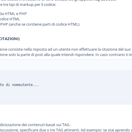
tre tipi di markup per il codice:
si da HTML e PHP
 codice HTML
e PHP (anche se contiene parti di codice HTML)
CITAZIONI)
sione consiste nella risposta ad un utente non effettuare la citazione del suo 
ione solo la parte di post alla quale intendi rispondere. In caso contrario ti 
to di nomeutente...

ndicizzazione dei contenuti basat sui TAG.
cussione, specificare due o tre TAG attinenti. Ad esempio: se stai aprendo un