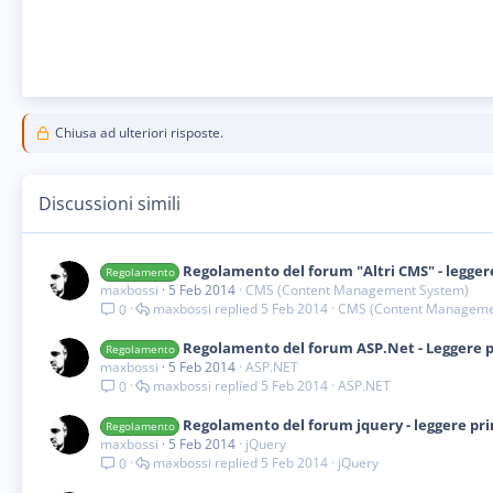
Chiusa ad ulteriori risposte.
Discussioni simili
Regolamento del forum "Altri CMS" - leggere
Regolamento
maxbossi
5 Feb 2014
CMS (Content Management System)
maxbossi
5 Feb 2014
CMS (Content Manageme
0
Regolamento del forum ASP.Net - Leggere pr
Regolamento
maxbossi
5 Feb 2014
ASP.NET
maxbossi
5 Feb 2014
ASP.NET
0
Regolamento del forum jquery - leggere prim
Regolamento
maxbossi
5 Feb 2014
jQuery
maxbossi
5 Feb 2014
jQuery
0