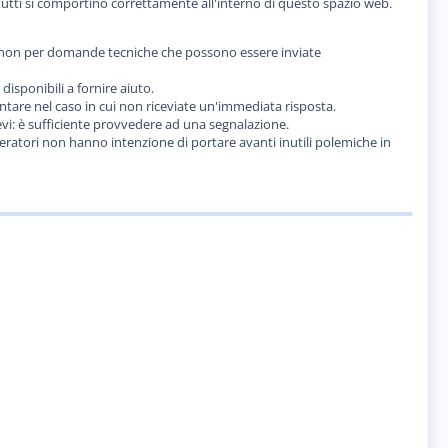
utti si comportino correttamente all'interno di questo spazio web.
, ma non per domande tecniche che possono essere inviate
sponibili a fornire aiuto.
tare nel caso in cui non riceviate un'immediata risposta.
evi: è sufficiente provvedere ad una segnalazione.
ratori non hanno intenzione di portare avanti inutili polemiche in