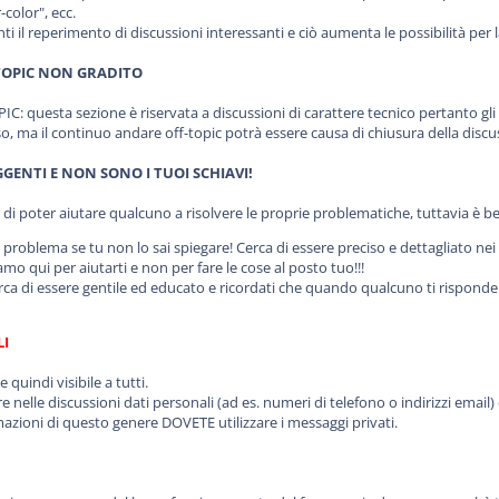
-color", ecc.
enti il reperimento di discussioni interessanti e ciò aumenta le possibilità pe
-TOPIC NON GRADITO
IC: questa sezione è riservata a discussioni di carattere tecnico pertanto gli
 ma il continuo andare off-topic potrà essere causa di chiusura della discuss
GENTI E NON SONO I TUOI SCHIAVI!
 di poter aiutare qualcuno a risolvere le proprie problematiche, tuttavia è b
 problema se tu non lo sai spiegare! Cerca di essere preciso e dettagliato nei t
amo qui per aiutarti e non per fare le cose al posto tuo!!!
ca di essere gentile ed educato e ricordati che quando qualcuno ti risponde l
LI
quindi visibile a tutti.
nelle discussioni dati personali (ad es. numeri di telefono o indirizzi email)
rmazioni di questo genere DOVETE utilizzare i messaggi privati.