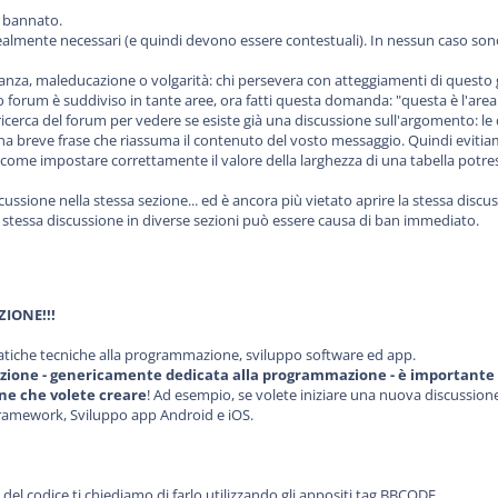
i bannato.
almente necessari (e quindi devono essere contestuali). In nessun caso sono 
rroganza, maleducazione o volgarità: chi persevera con atteggiamenti di quest
ro forum è suddiviso in tante aree, ora fatti questa domanda: "questa è l'area
ricerca del forum per vedere se esiste già una discussione sull'argomento: le 
na breve frase che riassuma il contenuto del vosto messaggio. Quindi evitiamo
ome impostare correttamente il valore della larghezza di una tabella potresti
iscussione nella stessa sezione... ed è ancora più vietato aprire la stessa disc
a stessa discussione in diverse sezioni può essere causa di ban immediato.
ZIONE!!!
matiche tecniche alla programmazione, sviluppo software ed app.
ezione - genericamente dedicata alla programmazione - è importante ve
ne che volete creare
! Ad esempio, se volete iniziare una nuova discussion
 Framework, Sviluppo app Android e iOS.
 del codice ti chiediamo di farlo utilizzando gli appositi tag BBCODE.