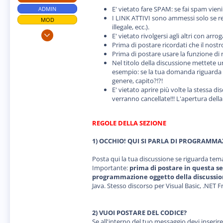
o
E' vietato fare SPAM: se fai spam vien
ADMIN
n
e
I LINK ATTIVI sono ammessi solo se re
MOD
illegale, ecc.).
25 Feb 2003
E' vietato rivolgersi agli altri con a
2.024
Prima di postare ricordati che il nost
Prima di postare usare la funzione di 
43
Nel titolo della discussione mettete u
48
esempio: se la tua domanda riguarda c
genere, capito?!?!
www.ikiweb.it
E' vietato aprire più volte la stessa d
verranno cancellate!!! L'apertura dell
REGOLE DELLA SEZIONE
1) OCCHIO! QUI SI PARLA DI PROGRAMMA
Posta qui la tua discussione se riguarda te
Importante:
prima di postare in questa s
programmazione oggetto della discussio
Java. Stesso discorso per Visual Basic, .NET
2) VUOI POSTARE DEL CODICE?
Se all'interno del tuo messaggio devi inserire