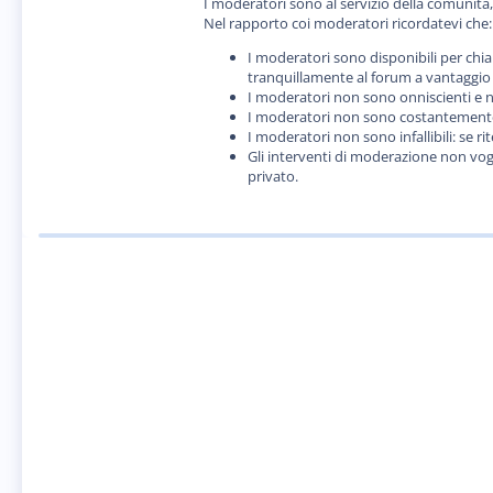
I moderatori sono al servizio della comunit
Nel rapporto coi moderatori ricordatevi che:
I moderatori sono disponibili per chia
tranquillamente al forum a vantaggio d
I moderatori non sono onniscienti e n
I moderatori non sono costantemente p
I moderatori non sono infallibili: se 
Gli interventi di moderazione non vog
privato.