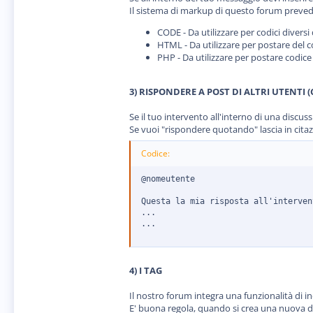
Il sistema di markup di questo forum prevede 
CODE - Da utilizzare per codici diver
HTML - Da utilizzare per postare del
PHP - Da utilizzare per postare codic
3) RISPONDERE A POST DI ALTRI UTENTI (
Se il tuo intervento all'interno di una discus
Se vuoi "rispondere quotando" lascia in citaz
Codice:
@nomeutente

Questa la mia risposta all'interven
...

...
4) I TAG
Il nostro forum integra una funzionalità di i
E' buona regola, quando si crea una nuova dis