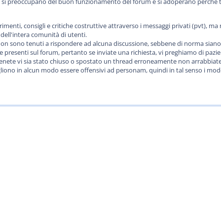
à, si preoccupano del buon funzionamento del forum e si adoperano perchè t
rimenti, consigli e critiche costruttive attraverso i messaggi privati (pvt)
ell'intera comunità di utenti.
on sono tenuti a rispondere ad alcuna discussione, sebbene di norma siano di
resenti sul forum, pertanto se inviate una richiesta, vi preghiamo di pazien
ritenete vi sia stato chiuso o spostato un thread erroneamente non arrabbiat
liono in alcun modo essere offensivi ad personam, quindi in tal senso i mode