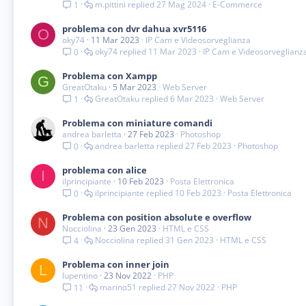
m.pittini
27 Mag 2024
E-Commerce
1
problema con dvr dahua xvr5116
O
oky74
11 Mar 2023
IP Cam e Videosorveglianza
oky74
11 Mar 2023
IP Cam e Videosorveglianz
0
Problema con Xampp
G
GreatOtaku
5 Mar 2023
Web Server
GreatOtaku
6 Mar 2023
Web Server
1
Problema con miniature comandi
andrea barletta
27 Feb 2023
Photoshop
andrea barletta
27 Feb 2023
Photoshop
0
problema con alice
I
ilprincipiante
10 Feb 2023
Posta Elettronica
ilprincipiante
10 Feb 2023
Posta Elettronica
0
Problema con position absolute e overflow
N
Nocciolina
23 Gen 2023
HTML e CSS
Nocciolina
31 Gen 2023
HTML e CSS
4
Problema con inner join
L
lupentino
23 Nov 2022
PHP
marino51
27 Nov 2022
PHP
11