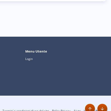
Menu Utente
Login
Termini e condizioni d'uso del sito
Policy Privacy
Aiuto
Home
R