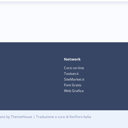
Network
Corsi on-line
Toolset.it
SiteMarket.it
Font Gratis
Web Grafica
d-ons by ThemeHouse
| Traduzione a cura di
XenForo Italia