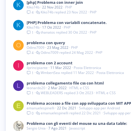
[php] Problema con inner join
K
Kiko74b
22 Nov 2022
PHP
Kiko74b
23 Nov 2022
PHP
4
[PHP] Problema con variabili concatenate.
K
Kiko74b
17 Ott 2022
PHP
thanatos
30 Ott 2022
PHP
1
problema con query
O
Odino7009
23 Mag 2022
PHP
Odino7009
24 Mag 2022
PHP
4
problema con 2 account
I
ilprincipiante
11 Mar 2022
Posta Elettronica
WmbertSea
11 Mar 2022
Posta Elettronica
1
problema collegamento file css con html
L
leonardo20
2 Mar 2022
HTML e CSS
WEBLEADERS
3 Ott 2023
HTML e CSS
1
Problema accesso a file con app sviluppata con MIT A
E
emanuelespinelli
22 Dic 2021
Sviluppo app per Android
emanuelespinelli
22 Dic 2021
Sviluppo app per
0
Problema con gli eventi del mouse su una data table:
Sergio Unia
7 Ago 2021
Javascript