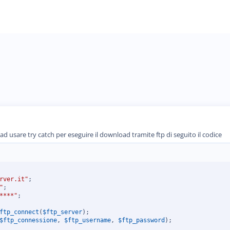
ad usare try catch per eseguire il download tramite ftp di seguito il codice
rver.it"
;
"
;
****"
;
ftp_connect
(
$ftp_server
)
;
$ftp_connessione
,
$ftp_username
,
$ftp_password
)
;