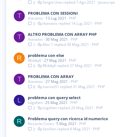
Sergio Unia
7 Ago 2021
Javascript
2
PROBLEMA CON SESSIONI
T
thanatos
13 Lug 2021
PHP
thanatos
14 Lug 2021
PHP
3
ALTRO PROBLEMA CON ARRAY PHP
T
thanatos
30 Mag 2021
PHP
Max 1
30 Mag 2021
PHP
1
problema con else
R
REddiy6
27 Mag 2021
PHP
REddiy6
27 Mag 2021
PHP
0
PROBLEMA CON ARRAY
T
thanatos
27 Mag 2021
PHP
marino51
31 Mag 2021
PHP
8
problema con query select
L
luigithen
25 Mag 2021
PHP
luigithen
26 Mag 2021
PHP
2
Problema query con ricerca id numerico
R
Riccardo Contu
5 Mag 2021
PHP
VaniVan
6 Mag 2021
PHP
2