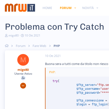
HOME
FORUM
NOVITÀ
Problema con Try Catch
C
D
migo80
10 Ott 2021
r
a
e
t
Forum
Fare Web
PHP
a
a
t
d
o
i
10 Ott 2021
M
r
i
e
n
Buona sera a tutti come da titolo non riesco 
D
i
migo80
i
z
PHP:
Utente Attivo
s
i
c
o
try
{
u
25 Apr 2013
$ftp_server
=
"ftp.se
s
$ftp_username
=
"user
243
s
$ftp_password
=
"****
i
3
o
$ftp_connessione
=
n
18
$login
=
ftp_login
(
e