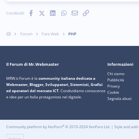
Facebook
X (Twitter)
LinkedIn
WhatsApp
e-mail
Link
Condividi:
Forum
Fare Web
PHP
Il Forum di Mr.Webmaster
Informazioni
Chi siamo
MRW.it Forum è la
community italiana dedicata a
Pubblicità
Webmaster, Blogger, Sviluppatori, Sistemisti, Grafici
Privacy
ed operatori del mercato ICT
. Condividiamo conoscenze
Cookie
e idee per un Italia protagonista nel digitale.
Segnala abusi
®
Community platform by XenForo
© 2010-2024 XenForo Ltd.
|
Style and ad
Italiano