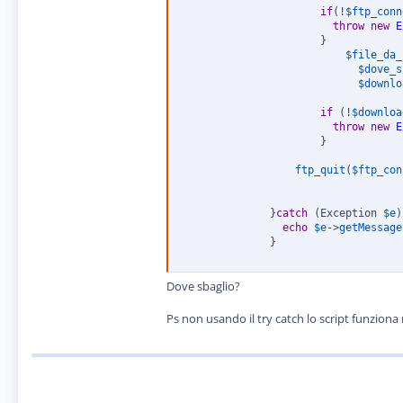
if
(
!
$ftp_conn
throw
new
E
}
$file_da_
$dove_s
$downlo
if
(
!
$downloa
throw
new
E
}
ftp_quit
(
$ftp_con
}
catch
(
Exception 
$e
)
echo
$e
-
>
getMessage
}
Dove sbaglio?
Ps non usando il try catch lo script funziona 