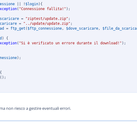
essione
||
!
$login
)
{
xception
(
"Connessione fallita!"
)
;
scaricare
=
"ziptest/update.zip"
;
caricare
=
"../update/update.zip"
;
ad
=
ftp_get
(
$ftp_connessione
,
$dove_scaricare
,
$file_da_scarica
d
)
{
xception
(
"Si è verificato un errore durante il download!"
)
;
nessione
)
;
{
(
)
;
ma non riesco a gestire eventuali errori.