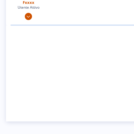
Fxxxx
Utente Attivo
17 Set 2011
63
0
0