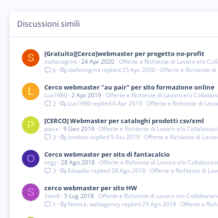
Discussioni simili
[Gratuito][Cerco]webmaster per progetto no-profit
S
stefanogrini
24 Apr 2020
Offerte e Richieste di Lavoro e/o Co
stefanogrini
25 Apr 2020
Offerte e Richieste d
6
Cerco webmaster "au pair" per sito formazione online
L
Lux1980
2 Apr 2019
Offerte e Richieste di Lavoro e/o Collabo
Lux1980
4 Apr 2019
Offerte e Richieste di Lav
2
[CERCO] Webmaster per cataloghi prodotti csv/xml
P
poice
9 Gen 2019
Offerte e Richieste di Lavoro e/o Collaboraz
lorebon
5 Giu 2019
Offerte e Richieste di Lavo
3
Cerco webmaster per sito di fantacalcio
O
orgy
28 Ago 2018
Offerte e Richieste di Lavoro e/o Collaboraz
Eduadie
28 Ago 2018
Offerte e Richieste di La
3
cerco webmaster per sito HW
S
Stan9
5 Lug 2018
Offerte e Richieste di Lavoro e/o Collaboraz
Netorà: webagency
25 Ago 2018
Offerte e Ric
1