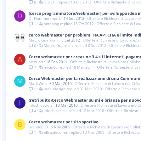
Gio Chi
13 Dic 2012
Offerte e Richieste di Lavo
0
[cerco programmatore/webmaster] per sviluppo idea i
D
Dr Hammersmark
14 Set 2012
Offerte e Richieste di Lavoro 
antoniog
18 Ott 2012
Offerte e Richieste di La
1
cerco webmaster per problemi reCAPTCHA e limite indir
Mauro Guardiani
8 Set 2012
Offerte e Richieste di Lavoro e/o
Mauro Guardiani
8 Set 2012
Offerte e Richiest
0
Cerco webmaster per creazine 3-4 siti interneti,pagam
A
alexricci
18 Feb 2011
Offerte e Richieste di Lavoro e/o Collab
micio86
18 Mar 2011
Offerte e Richieste di La
7
Cerco Webmaster per la realizzazione di una Communi
M
Mark Web
30 Mar 2010
Offerte e Richieste di Lavoro e/o Coll
manudesign
31 Mar 2010
Offerte e Richieste 
1
(retribuito)Cerco Webmaster su mi e brianza per nuov
I
infochiocciola
10 Mar 2010
Offerte e Richieste di Lavoro e/o 
infochiocciola
12 Mar 2010
Offerte e Richieste
4
Cerco webmaster per sito sportivo
B
brando000
6 Nov 2009
Offerte e Richieste di Lavoro e/o Coll
elisa.decomm
10 Nov 2009
Offerte e Richieste
1