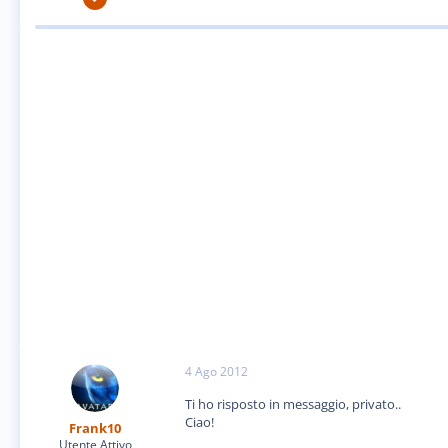
5.606
54
48
TN
4 Ago 2012
Ti ho risposto in messaggio, privato..
Ciao!
Frank10
Utente Attivo