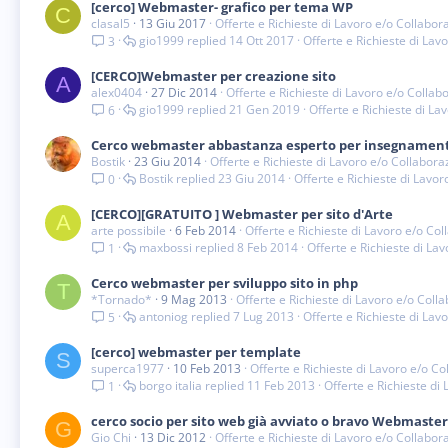
[cerco] Webmaster- grafico per tema WP
C
clasal5
13 Giu 2017
Offerte e Richieste di Lavoro e/o Collabor
gio1999
14 Ott 2017
Offerte e Richieste di Lav
3
[CERCO]Webmaster per creazione sito
A
alex0404
27 Dic 2014
Offerte e Richieste di Lavoro e/o Collab
gio1999
21 Gen 2019
Offerte e Richieste di La
6
Cerco webmaster abbastanza esperto per insegnament
Bostik
23 Giu 2014
Offerte e Richieste di Lavoro e/o Collabora
Bostik
23 Giu 2014
Offerte e Richieste di Lavo
0
[CERCO][GRATUITO ] Webmaster per sito d'Arte
A
arte possibile
6 Feb 2014
Offerte e Richieste di Lavoro e/o Co
maxbossi
8 Feb 2014
Offerte e Richieste di La
1
Cerco webmaster per sviluppo sito in php
T
*Tornado*
9 Mag 2013
Offerte e Richieste di Lavoro e/o Coll
antoniog
7 Lug 2013
Offerte e Richieste di Lav
5
[cerco] webmaster per template
S
superca1977
10 Feb 2013
Offerte e Richieste di Lavoro e/o C
borgo italia
11 Feb 2013
Offerte e Richieste di
1
cerco socio per sito web già avviato o bravo Webmaster
G
Gio Chi
13 Dic 2012
Offerte e Richieste di Lavoro e/o Collabor