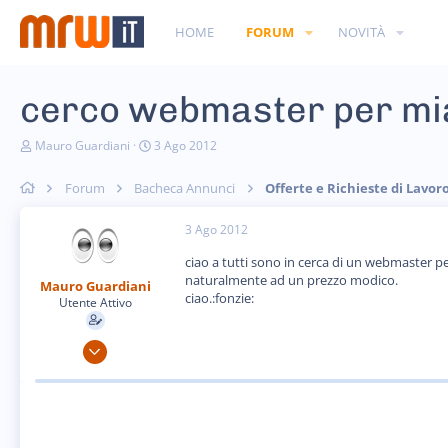
HOME
FORUM
NOVITÀ
cerco webmaster per m
C
D
Mauro Guardiani
3 Ago 2012
r
a
e
t
Forum
Bacheca Annunci
a
a
t
d
o
i
3 Ago 2012
r
i
e
n
ciao a tutti sono in cerca di un webmaster 
D
i
naturalmente ad un prezzo modico.
Mauro Guardiani
i
z
ciao.:fonzie:
Utente Attivo
s
i
c
o
u
31 Lug 2012
s
32
s
i
0
o
n
6
e