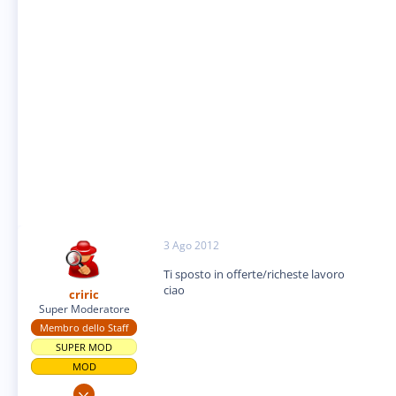
3 Ago 2012
Ti sposto in offerte/richeste lavoro
ciao
criric
Super Moderatore
Membro dello Staff
SUPER MOD
MOD
21 Ago 2010