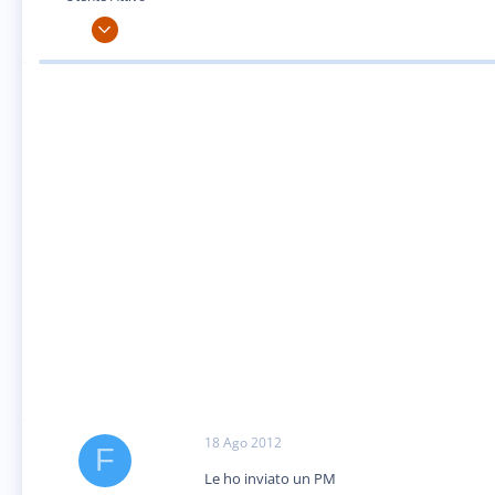
4 Mar 2011
190
1
18
18 Ago 2012
F
Le ho inviato un PM