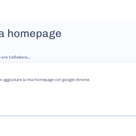
ia homepage
Offerte e Richieste di Lavoro e/o Collaborazione
per aggiustare la mia homepage con google chrome.