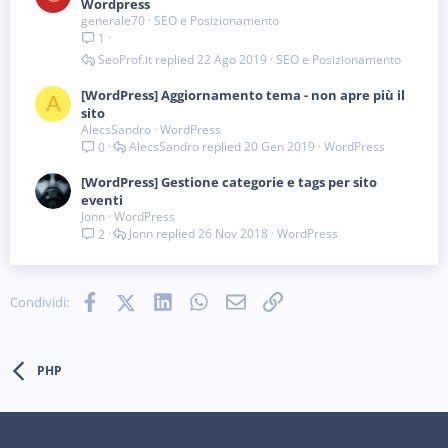
Wordpress
generale70
SEO e Posizionamento
1
SeoProf.it
22 Ago 2019
SEO e Posizionamento
[WordPress] Aggiornamento tema - non apre più il
A
sito
AlecsSandro
WordPress
AlecsSandro
20 Gen 2019
WordPress
0
[WordPress] Gestione categorie e tags per sito
eventi
Jonn
WordPress
Jonn
26 Nov 2018
WordPress
2
Facebook
X (Twitter)
LinkedIn
WhatsApp
e-mail
Link
Condividi:
PHP