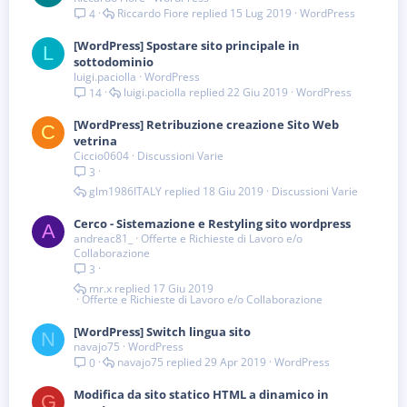
t
Riccardo Fiore
15 Lug 2019
WordPress
4
a
[WordPress] Spostare sito principale in
L
sottodominio
luigi.paciolla
WordPress
luigi.paciolla
22 Giu 2019
WordPress
14
[WordPress] Retribuzione creazione Sito Web
C
vetrina
Ciccio0604
Discussioni Varie
3
glm1986ITALY
18 Giu 2019
Discussioni Varie
Cerco - Sistemazione e Restyling sito wordpress
A
andreac81_
Offerte e Richieste di Lavoro e/o
Collaborazione
3
mr.x
17 Giu 2019
Offerte e Richieste di Lavoro e/o Collaborazione
[WordPress] Switch lingua sito
N
navajo75
WordPress
navajo75
29 Apr 2019
WordPress
0
Modifica da sito statico HTML a dinamico in
G