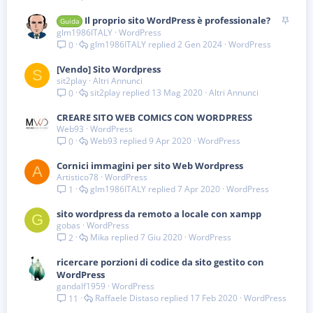
I
Il proprio sito WordPress è professionale?
Guida
n
glm1986ITALY
WordPress
glm1986ITALY
2 Gen 2024
WordPress
e
0
v
[Vendo] Sito Wordpress
i
S
sit2play
Altri Annunci
d
sit2play
13 Mag 2020
Altri Annunci
0
e
n
CREARE SITO WEB COMICS CON WORDPRESS
z
Web93
WordPress
a
Web93
9 Apr 2020
WordPress
0
Cornici immagini per sito Web Wordpress
A
Artistico78
WordPress
glm1986ITALY
7 Apr 2020
WordPress
1
sito wordpress da remoto a locale con xampp
G
gobas
WordPress
Mika
7 Giu 2020
WordPress
2
ricercare porzioni di codice da sito gestito con
WordPress
gandalf1959
WordPress
Raffaele Distaso
17 Feb 2020
WordPress
11