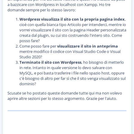
o
a bazzicare con Wordpress in localhost con Xampp. Ho tre
n
domande sempre per lo stesso lavoro:
e
Wordpress visualizza il sito con la propria pagina index
,
cioè con quella bianca tipo Articolo per intenderci, mentre io
vorrei visualizzare il sito con la pagina Header personalizzata
creata dal plugin, su cui sto costruendo l'intero sito. Come
posso fare?
Come posso fare per
visualizzare il sito in anteprima
mentre modifico il codice con Visual Studio Code o Visual
Studio 2020?
Terminato il sito con Wordpress
, ho bisogno di metterlo
in rete. Intanto in quale versione lo devo salvare con
MySQL, e poi basta trasferire i file nello spazio host, oppure
c'è bisogno di altro per far sì che il sito venga visualizzato sul
dominio?
Scusate se ho postato queste domande tutte qui ma non volevo
aprire altre sezioni per lo stesso argomento. Grazie per l'aiuto.