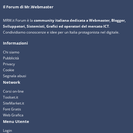
Il Forum di Mr.Webmaster
MRW.it Forum è la
community italiana dedicata a Webmaster, Blogger,
Sviluppatori, Sistemisti, Grafici ed operatori del mercato ICT
.
Condividiamo conoscenze e idee per un Italia protagonista nel digitale.
Informazioni
Chi siamo
Pubblicità
Privacy
Cookie
Segnala abusi
Network
Corsi on-line
Toolset.it
SiteMarket.it
Font Gratis
Web Grafica
Menu Utente
Login