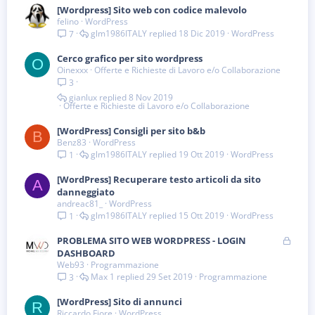
[Wordpress] Sito web con codice malevolo
felino
WordPress
glm1986ITALY
18 Dic 2019
WordPress
7
Cerco grafico per sito wordpress
O
Oinexxx
Offerte e Richieste di Lavoro e/o Collaborazione
3
gianlux
8 Nov 2019
Offerte e Richieste di Lavoro e/o Collaborazione
[WordPress] Consigli per sito b&b
B
Benz83
WordPress
glm1986ITALY
19 Ott 2019
WordPress
1
[WordPress] Recuperare testo articoli da sito
A
danneggiato
andreac81_
WordPress
glm1986ITALY
15 Ott 2019
WordPress
1
B
PROBLEMA SITO WEB WORDPRESS - LOGIN
l
DASHBOARD
Web93
Programmazione
o
Max 1
29 Set 2019
Programmazione
3
c
c
[WordPress] Sito di annunci
a
R
Riccardo Fiore
WordPress