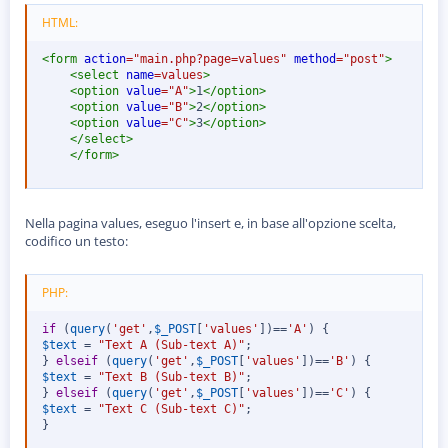
o
n
HTML:
e
<
form
action
=
"
main.php?page=values
"
method
=
"
post
"
>
<
select
name
=
values
>
<
option
value
=
"
A
"
>
1
</
option
>
<
option
value
=
"
B
"
>
2
</
option
>
<
option
value
=
"
C
"
>
3
</
option
>
</
select
>
</
form
>
Nella pagina values, eseguo l'insert e, in base all'opzione scelta,
codifico un testo:
PHP:
if
(
query
(
'get'
,
$_POST
[
'values'
]
)
==
'A'
)
{
$text
=
"Text A (Sub-text A)"
;
}
elseif
(
query
(
'get'
,
$_POST
[
'values'
]
)
==
'B'
)
{
$text
=
"Text B (Sub-text B)"
;
}
elseif
(
query
(
'get'
,
$_POST
[
'values'
]
)
==
'C'
)
{
$text
=
"Text C (Sub-text C)"
;
}