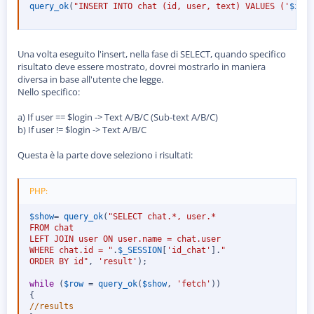
query_ok
(
"INSERT INTO chat (id, user, text) VALUES ('
$id
',
Una volta eseguito l'insert, nella fase di SELECT, quando specifico
risultato deve essere mostrato, dovrei mostrarlo in maniera
diversa in base all'utente che legge.
Nello specifico:
a) If user == $login -> Text A/B/C (Sub-text A/B/C)
b) If user != $login -> Text A/B/C
Questa è la parte dove seleziono i risultati:
PHP:
$show
=
query_ok
(
"SELECT chat.*, user.*

FROM chat

LEFT JOIN user ON user.name = chat.user

WHERE chat.id = "
.
$_SESSION
[
'id_chat'
]
.
" 

ORDER BY id"
,
'result'
)
;
while
(
$row
=
query_ok
(
$show
,
'fetch'
)
)
{
//results