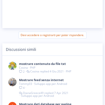
Devi accedere o registrarti per poter rispondere.
Discussioni simili
mostrare contenuto da file txt
Cosina
PHP
Cosina
4 Giu 2021
PHP
2
Mostrare feed senza internet
Tommy03
Sviluppo app per Android
4
DianaGreece49
7 Apr 2021
Sviluppo app per Android
Mostrare dati database per pagine