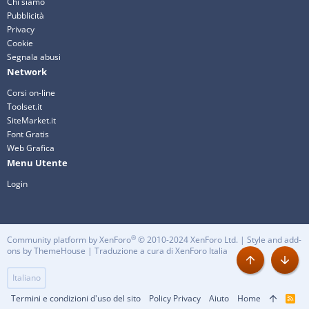
Chi siamo
Pubblicità
Privacy
Cookie
Segnala abusi
Network
Corsi on-line
Toolset.it
SiteMarket.it
Font Gratis
Web Grafica
Menu Utente
Login
®
Community platform by XenForo
© 2010-2024 XenForo Ltd.
|
Style and add-
ons by ThemeHouse
| Traduzione a cura di
XenForo Italia
Alto
Basso
Italiano
Termini e condizioni d'uso del sito
Policy Privacy
Aiuto
Home
R
S