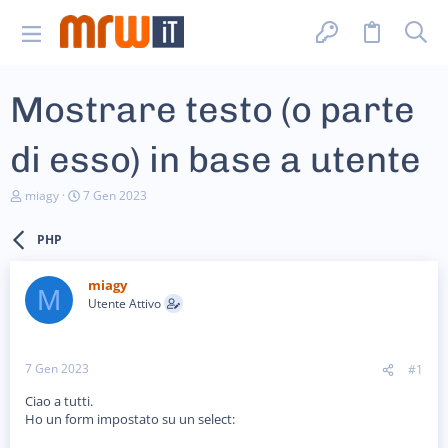
Mostrare testo (o parte
di esso) in base a utente
C
D
miagy
7 Gen 2023
r
a
e
t
PHP
a
a
t
d
o
i
miagy
r
i
M
Utente Attivo
e
n
D
i
i
z
s
i
7 Gen 2023
#1
c
o
u
Ciao a tutti.
s
Ho un form impostato su un select:
s
i