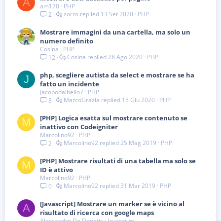
A
am170
PHP
zorro
13 Set 2020
PHP
2
Mostrare immagini da una cartella, ma solo un
numero definito
Cosina
PHP
Cosina
28 Ago 2020
PHP
12
php, scegliere autista da select e mostrare se ha
J
fatto un incidente
Jacopodalbello7
PHP
MarcoGrazia
15 Giu 2020
PHP
8
[PHP] Logica esatta sul mostrare contenuto se
M
inattivo con Codeigniter
Marcolino92
PHP
Marcolino92
25 Mag 2019
PHP
2
[PHP] Mostrare risultati di una tabella ma solo se
M
ID è attivo
Marcolino92
PHP
Marcolino92
31 Mar 2019
PHP
0
[Javascript] Mostrare un marker se è vicino al
A
risultato di ricerca con google maps
Alessandro De Donatis
Javascript