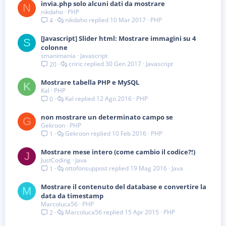
invia.php solo alcuni dati da mostrare
N
nikdaho
PHP
nikdaho
10 Mar 2017
PHP
4
[Javascript] Slider html: Mostrare immagini su 4
S
colonne
smanimania
Javascript
criric
30 Gen 2017
Javascript
20
Mostrare tabella PHP e MySQL
K
Kal
PHP
Kal
12 Ago 2016
PHP
0
non mostrare un determinato campo se
G
Gekroon
PHP
Gekroon
10 Feb 2016
PHP
1
Mostrare mese intero (come cambio il codice?!)
J
JustCoding
Java
ottofonsuppost
19 Mag 2016
Java
1
Mostrare il contenuto del database e convertire la
M
data da timestamp
Marcoluca56
PHP
Marcoluca56
15 Apr 2015
PHP
2