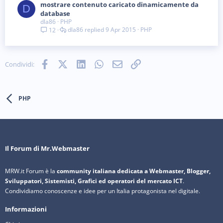
mostrare contenuto caricato dinamicamente da
D
database
dla86
PHP
dla86
9 Apr 2015
PHP
12
Facebook
X (Twitter)
LinkedIn
WhatsApp
e-mail
Link
Condividi:
PHP
Il Forum di Mr.Webmaster
MRW.it Forum è la
community italiana dedicata a Webmaster, Blogger,
Sviluppatori, Sistemisti, Grafici ed operatori del mercato ICT
.
Condividiamo conoscenze e idee per un Italia protagonista nel digitale.
Informazioni