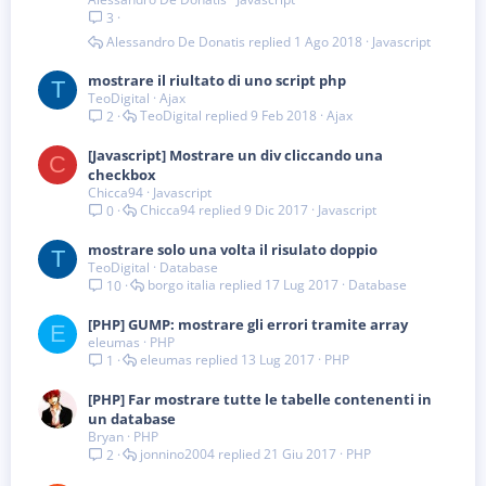
3
Alessandro De Donatis
1 Ago 2018
Javascript
mostrare il riultato di uno script php
T
TeoDigital
Ajax
TeoDigital
9 Feb 2018
Ajax
2
[Javascript] Mostrare un div cliccando una
C
checkbox
Chicca94
Javascript
Chicca94
9 Dic 2017
Javascript
0
mostrare solo una volta il risulato doppio
T
TeoDigital
Database
borgo italia
17 Lug 2017
Database
10
[PHP] GUMP: mostrare gli errori tramite array
E
eleumas
PHP
eleumas
13 Lug 2017
PHP
1
[PHP] Far mostrare tutte le tabelle contenenti in
un database
Bryan
PHP
jonnino2004
21 Giu 2017
PHP
2