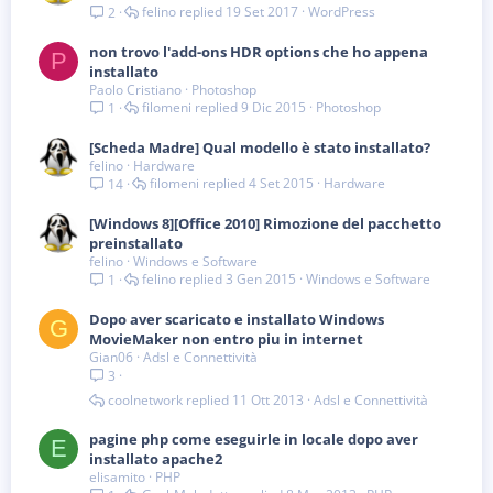
felino
19 Set 2017
WordPress
2
non trovo l'add-ons HDR options che ho appena
P
installato
Paolo Cristiano
Photoshop
filomeni
9 Dic 2015
Photoshop
1
[Scheda Madre] Qual modello è stato installato?
felino
Hardware
filomeni
4 Set 2015
Hardware
14
[Windows 8][Office 2010] Rimozione del pacchetto
preinstallato
felino
Windows e Software
felino
3 Gen 2015
Windows e Software
1
Dopo aver scaricato e installato Windows
G
MovieMaker non entro piu in internet
Gian06
Adsl e Connettività
3
coolnetwork
11 Ott 2013
Adsl e Connettività
pagine php come eseguirle in locale dopo aver
E
installato apache2
elisamito
PHP