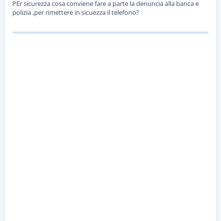
o
PEr sicurezza cosa conviene fare a parte la denuncia alla banca e
n
polizia ,per rimettere in sicuezza il telefono?
e