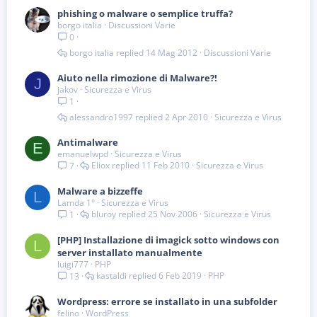
phishing o malware o semplice truffa?
borgo italia
Discussioni Varie
0
borgo italia
14 Mag 2012
Discussioni Varie
Aiuto nella rimozione di Malware?!
J
jakov
Sicurezza e Virus
1
alessandro1997
2 Apr 2010
Sicurezza e Virus
Antimalware
E
emanuelwpd
Sicurezza e Virus
Eliox
11 Feb 2010
Sicurezza e Virus
7
Malware a bizzeffe
L
Lamda 1°
Sicurezza e Virus
bluroy
25 Nov 2006
Sicurezza e Virus
1
[PHP] Installazione di imagick sotto windows con
L
server installato manualmente
luigi777
PHP
kastaldi
6 Feb 2019
PHP
13
Wordpress: errore se installato in una subfolder
felino
WordPress