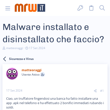
Malware installato e
disinstallato che faccio?
C
D
matteoraggi
17 Set 2024
r
a
e
t
Sicurezza e Virus
a
a
t
d
o
i
matteoraggi
r
i
Utente Attivo
e
n
D
i
i
z
s
i
17 Set 2024
#1
c
o
u
Ciao, un truffatore fingendosi una banca ha fatto installare una
s
app .apk nel telefono e ha effettuato 2 bonifici immediati rubando i
s
i
soldi.