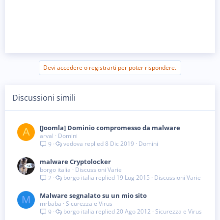
Devi accedere o registrarti per poter rispondere.
Discussioni simili
[Joomla] Dominio compromesso da malware
A
arval
Domini
vedova
8 Dic 2019
Domini
9
malware Cryptolocker
borgo italia
Discussioni Varie
borgo italia
19 Lug 2015
Discussioni Varie
2
Malware segnalato su un mio sito
M
mrbaba
Sicurezza e Virus
borgo italia
20 Ago 2012
Sicurezza e Virus
9