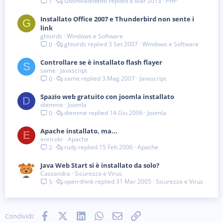
GoshMaledetto
8 Mar 2013
PHP
1
Installato Office 2007 e Thunderbird non sente i
G
link
ghisirds
Windows e Software
ghisirds
3 Set 2007
Windows e Software
0
Controllare se è installato flash flayer
S
same
Javascript
same
3 Mag 2007
Javascript
0
Spazio web gratuito con joomla installato
D
diemme
Joomla
diemme
14 Giu 2006
Joomla
0
Apache installato, ma...
E
enricokr
Apache
rudy
15 Feb 2006
Apache
2
Java Web Start si è installato da solo?
Cassandra
Sicurezza e Virus
open-think
31 Mar 2005
Sicurezza e Virus
5
Facebook
X (Twitter)
LinkedIn
WhatsApp
e-mail
Link
Condividi: