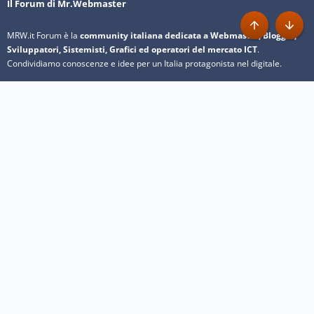
Il Forum di Mr.Webmaster
MRW.it Forum è la
community italiana dedicata a Webmaster, Blogger,
Alto
Basso
Sviluppatori, Sistemisti, Grafici ed operatori del mercato ICT
.
Condividiamo conoscenze e idee per un Italia protagonista nel digitale.
Informazioni
Chi siamo
Pubblicità
Privacy
Cookie
Segnala abusi
Network
Corsi on-line
Toolset.it
SiteMarket.it
Font Gratis
Web Grafica
Menu Utente
Login