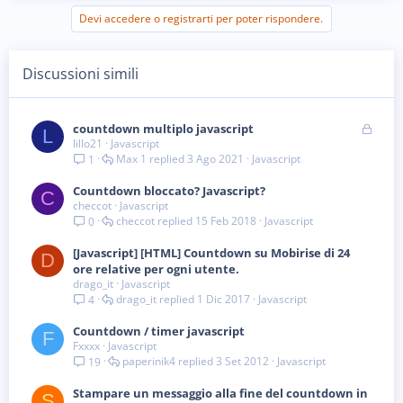
Devi accedere o registrarti per poter rispondere.
Discussioni simili
B
countdown multiplo javascript
L
lillo21
Javascript
l
Max 1
3 Ago 2021
Javascript
1
o
c
Countdown bloccato? Javascript?
c
C
checcot
Javascript
a
checcot
15 Feb 2018
Javascript
0
t
a
[Javascript] [HTML] Countdown su Mobirise di 24
D
ore relative per ogni utente.
drago_it
Javascript
drago_it
1 Dic 2017
Javascript
4
Countdown / timer javascript
F
Fxxxx
Javascript
paperinik4
3 Set 2012
Javascript
19
Stampare un messaggio alla fine del countdown in
S