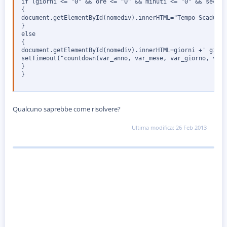
if (giorni <= "0" && ore <= "0" && minuti <= "0" && second
{

document.getElementById(nomediv).innerHTML="Tempo Scaduto"
}

else

{

document.getElementById(nomediv).innerHTML=giorni +' giorn
setTimeout("countdown(var_anno, var_mese, var_giorno, var_
}

}
Qualcuno saprebbe come risolvere?
Ultima modifica:
26 Feb 2013