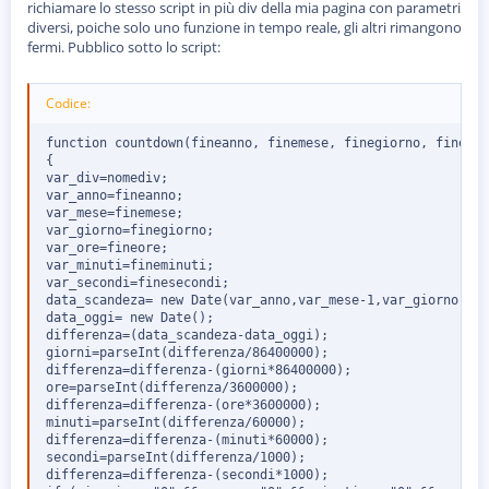
o
richiamare lo stesso script in più div della mia pagina con parametri
n
diversi, poiche solo uno funzione in tempo reale, gli altri rimangono
e
fermi. Pubblico sotto lo script:
Codice:
function countdown(fineanno, finemese, finegiorno, fineore
{

var_div=nomediv;

var_anno=fineanno;

var_mese=finemese;

var_giorno=finegiorno;

var_ore=fineore;

var_minuti=fineminuti;

var_secondi=finesecondi;

data_scandeza= new Date(var_anno,var_mese-1,var_giorno,var
data_oggi= new Date();

differenza=(data_scandeza-data_oggi);

giorni=parseInt(differenza/86400000);

differenza=differenza-(giorni*86400000);

ore=parseInt(differenza/3600000);

differenza=differenza-(ore*3600000);

minuti=parseInt(differenza/60000);

differenza=differenza-(minuti*60000);

secondi=parseInt(differenza/1000);

differenza=differenza-(secondi*1000);
