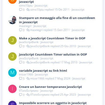
Javascript
simo10piu
Javascript
simo10piu
15 Ott 2011
Javascript
0
Stampare un messaggio alla fine di un countdown
in javascript
maxnegri
Javascript
maxnegri
15 Gen 2011
Javascript
0
Make a JavaScript Countdown Timer in OOP
J
JavaScriptBank
Javascript
JavaScriptBank
25 Giu 2010
Javascript
0
JavaScript Countdown Timer solution in OOP
J
JavaScriptBank
Javascript
JavaScriptBank
17 Mag 2010
Javascript
0
variabile javascript su link html
M
mizar1966
Javascript
mizar1966
7 Mag 2024
Javascript
5
Creare un banner temporaneo JavaScript
I
IlTizioScriptato
Javascript
IlTizioScriptato
25 Apr 2023
Javascript
0
Impossibile scorrere un oggetto in JavaScript
S