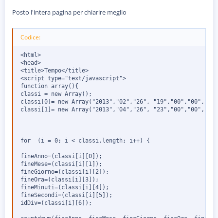
Posto l'intera pagina per chiarire meglio
Codice:
<html>

<head>

<title>Tempo</title>

<script type="text/javascript">

function array(){

classi = new Array();

classi[0]= new Array("2013","02","26", "19","00","00","div
classi[1]= new Array("2013","04","26", "23","00","00","div
for  (i = 0; i < classi.length; i++) {

fineAnno=(classi[i][0]);

fineMese=(classi[i][1]);

fineGiorno=(classi[i][2]);

fineOra=(classi[i][3]);

fineMinuti=(classi[i][4]);

fineSecondi=(classi[i][5]);

idDiv=(classi[i][6]);
