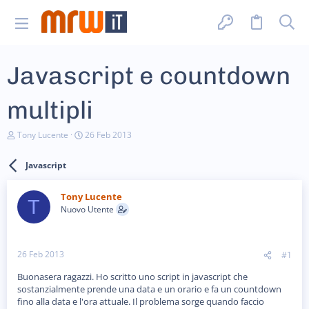
Javascript e countdown
multipli
C
D
Tony Lucente
26 Feb 2013
r
a
e
t
Javascript
a
a
t
d
o
i
Tony Lucente
r
i
T
Nuovo Utente
e
n
D
i
i
z
s
i
26 Feb 2013
#1
c
o
u
Buonasera ragazzi. Ho scritto uno script in javascript che
s
sostanzialmente prende una data e un orario e fa un countdown
s
i
fino alla data e l'ora attuale. Il problema sorge quando faccio