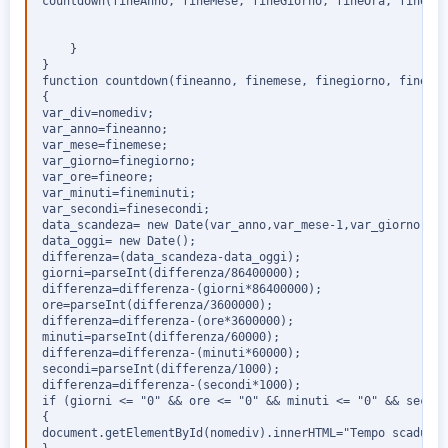
countdown(fineAnno, fineMese, fineGiorno, fineOra, fineMin
    }

}

function countdown(fineanno, finemese, finegiorno, fineore
{

var_div=nomediv;

var_anno=fineanno;

var_mese=finemese;

var_giorno=finegiorno;

var_ore=fineore;

var_minuti=fineminuti;

var_secondi=finesecondi;

data_scandeza= new Date(var_anno,var_mese-1,var_giorno,var
data_oggi= new Date();

differenza=(data_scandeza-data_oggi);

giorni=parseInt(differenza/86400000);

differenza=differenza-(giorni*86400000);

ore=parseInt(differenza/3600000);

differenza=differenza-(ore*3600000);

minuti=parseInt(differenza/60000);

differenza=differenza-(minuti*60000);

secondi=parseInt(differenza/1000);

differenza=differenza-(secondi*1000);

if (giorni <= "0" && ore <= "0" && minuti <= "0" && second
{

document.getElementById(nomediv).innerHTML="Tempo scaduto"