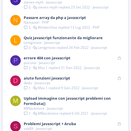
steven myth
Javascript
steven myth
23 Set 2022
Javascript
0
Passare array da php a javascript
N
Namaste!
PHP
WmbertSea
13 Lug 2022
PHP
5
Quiz javascript funzionante da migliorare
L
Lenigmista
Javascript
Lenigmista
24 Feb 2022
Javascript
0
B
errore 404 con javascript
P
psicona
Javascript
l
Max 1
31 Gen 2022
Javascript
2
o
c
B
aiuto funzioni javascript
c
D
dedu
Javascript
l
a
Max 1
9 Gen 2022
Javascript
1
o
t
c
a
Upload immagine con javascript problemi con
c
M
FormData()
a
MBlackmore
Javascript
t
MBlackmore
6 Ott 2021
Javascript
1
a
B
Problemi Javascript + Aruba
S
sak89
Javascript
l