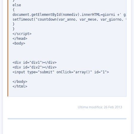
}

else

{

document.getElementById(nomediv).innerHTML=giorni +' giorn
setTimeout("countdown(var_anno, var_mese, var_giorno, var_
}

}

</script>

</head>

<body>

<div id="div1"></div>

<div id="div2"></div>

<input type="submit" onClick="array()" id="1">

</body>

</html>
Ultima modifica:
26 Feb 2013